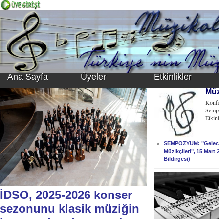
Ana Sayfa
Üyeler
Etkinlikler
Müzi
Konfe
Sempo
Etkinl
SEMPOZYUM: "Gelece
Müzikçileri", 15 Mar
Bildirgesi)
İDSO, 2025-2026 konser
sezonunu klasik müziğin