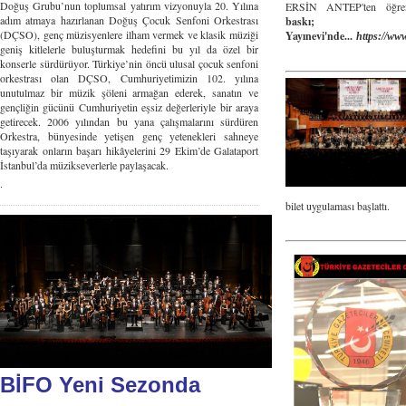
Doğuş Grubu’nun toplumsal yatırım vizyonuyla 20. Yılına
ERSİN ANTEP'ten öğre
adım atmaya hazırlanan Doğuş Çocuk Senfoni Orkestrası
baskı
(DÇSO), genç müzisyenlere ilham vermek ve klasik müziği
Yayınevi'nde...
https://ww
geniş kitlelerle buluşturmak hedefini bu yıl da özel bir
konserle sürdürüyor. Türkiye’nin öncü ulusal çocuk senfoni
orkestrası olan DÇSO, Cumhuriyetimizin 102. yılına
unutulmaz bir müzik şöleni armağan ederek, sanatın ve
gençliğin gücünü Cumhuriyetin eşsiz değerleriyle bir araya
getirecek. 2006 yılından bu yana çalışmalarını sürdüren
Orkestra, bünyesinde yetişen genç yetenekleri sahneye
taşıyarak onların başarı hikâyelerini 29 Ekim’de Galataport
İstanbul’da müzikseverlerle paylaşacak.
.
bilet uygulaması başlattı.
BİFO Yeni Sezonda