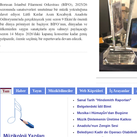
Borusan İstanbul Filarmoni Orkestrası (BİFO), 2025/26
sezonunda sanatseverleri unutulmaz bir müzik yolculuğuna
davet ediyor. Lütfi Kırdar Asım Kocabıyık Anadolu
Oditoryumu'nda gerçekleşecek yeni sezon 9 Ekim’de önemli
bir dünya prömiyeri ile başlıyor. BİFO’nun, dünyadan ve
ülkemizden saygın sanatçılarla aynı sahneyi paylaşacağı
sezon 14 Mayıs 2026’daki kapanış konserine kadar geniş
yelpazede, özenle seçilmiş bir repertuvarla devam edecek.
.
Haber
Yayın
Müzikbilimciler
Web Köprüleri
İş Arayanlar
Yazı
Sanal Tarih "Hindemith Raporları"
Belgelerdeki İdil Biret
Musika-i Hümayûn'dan Bugüne
Müzik Dinlemenin Üretime Katkısı
Anadolu’nun Zengin Sesi
Belediyeci Kadir de Operacı Olabilirdi
Müzikoloji Yazıları