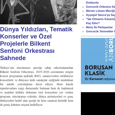
Doldurdu
Gencecik Orkestra Süi
Mersin Limanı Müziği
Ayşegül Sarıca'ya Sa
"Var Olmanın Karanlığ
Kaç Eder?
Meriç İle Parlayanlar
Dünya Yıldızları, Tematik
Gencecik Yetenekler 
Konserler ve Özel
Projelerle Bilkent
Senfoni Orkestrası
Sahnede
Türkiye’nin uluslararası prestije sahip orkestralarından
Bilkent Senfoni Orkestrası, 2025-2026 sezonunun zengin
konser programını açıkladı. BSO, sanatseverleri sürükleyici
konserlerle ve dünyaca ünlü sanatçılar eşliğinde unutulmaz
bir müzik yolculuğuna davet ediyor. Hem klasik
repertuvarlara saygı duruşunda bulunan hem de toplumsal
ve popüler kültüre dokunan özel konserlere yer verilen
program, uluslararası solistler, dünya prömiyerleri ve genç
dinleyicileri hedef alan içeriği ile hem sanatsal derinlik hem
de geniş kitlelere erişimi hedefliyor.
.