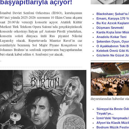
başyapıtlarıyla açıyor!
İstanbul Devlet Senfoni Orkestrası (İDSO), kuruluşunun
Blackshaw; Şubat'ta İ
80’inci yılında 2025-2026 sezonunu 10 Ekim Cuma akşamı
Ernani, Karşıya 170 Y
saat 20.00’de vereceği konserle açıyor. Atatürk Kültür
Bu Kız Azıcık Kaşları
Merkezi Türk Telekom Opera Salonu’nda gerçekleştirilecek
Düşmanı Sevmek!
konserde orkestrayı İtalyan şef Antonio Pirolli yönetirken,
Karda Kışta İster Mis
konserin solisti dünyaca ünlü Rus piyanist Nikolai
Anadolu Kokar Teni
Lugansky olacak. Repertuvarda Maurice Ravel’in caz
Şekerden Oyun, Oyu
esintileriyle bezenmiş Sol Majör Piyano Konçertosu ve
O Ayakkabının Teki 
Johannes Brahms’ın senfonik repertuvarın başyapıtlarından
Kelebek Ömrü Gibi K
biri olarak kabul edilen 4. Senfonisi yer alacak.
Gözlerin Ne Güzel Jü
.
duyurularından haberdar olabi
Süreyya'da Beste Ödüll
Tiryaki'ye...
İzmir’deki Yarışmada
Afyon'da Klasik Müzi
Bodrum Müzik Festiva