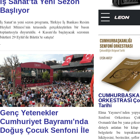
İş Sanat’ta Yeni Sezon
Başlıyor
İş Sanat’ın yeni sezon programı, Türkiye İş Bankası Resim
Heykel Müzesi’nin terasında gerçekleştirilen bir basın
toplantısıyla duyuruldu. 4 Kasım’da başlayacak sezonun
biletleri 29 Eylül’de Biletix’te satışta!
.
CUMHURBAŞKAN
ORKESTRASI Çoks
Tarihi
Genç Yetenekler
Elma Yayınevi’nden yepye
Senfoni Orkestrası Çok
Cumhuriyet Bayramı'nda
Osmanlı’dan bu yana çoksesli
detaylı anlatan bir kita
Doğuş Çocuk Senfoni İle
belgelerle bu topraklar
hikâyesini; besteciler, şefle