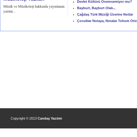
Devlet Kültürü Önemsemiyor mu?
Müzik ve Müzikoloji hakkında yayınlanan
Bayburt, Bayburt Olalı...
yazılar...
Çağdaş Türk Müziği Üzerine Notlar
Çocuklar Notaya, Notalar Tohum Oti
Copyright © 2013
Candaş Yazılım