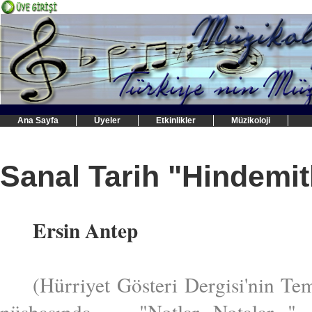
Ana Sayfa
Üyeler
Etkinlikler
Müzikoloji
Sanal Tarih "Hindemit
Ersin Antep
(Hürriyet Gösteri Dergisi'nin Te
nüshasında "Notlar...Notalar.