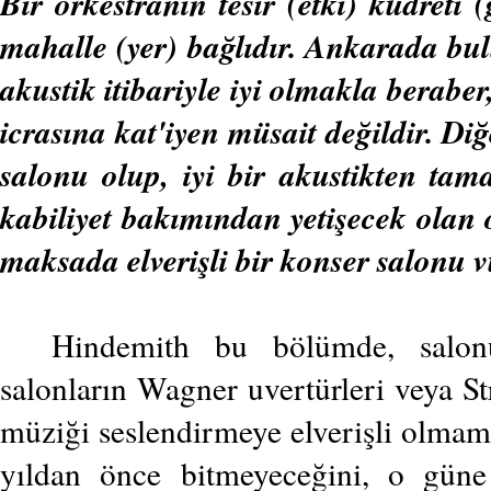
Bir orkestranın tesir (etki) kudreti 
mahalle (yer) bağlıdır. Ankarada bu
akustik itibariyle iyi olmakla berabe
icrasına kat'iyen müsait değildir. Diğ
salonu olup, iyi bir akustikten t
kabiliyet bakımından yetişecek olan 
maksada elverişli bir konser salonu 
Hindemith bu bölümde, salon
salonların Wagner uvertürleri veya St
müziği seslendirmeye elverişli olmama
yıldan önce bitmeyeceğini, o güne 