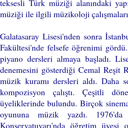
teksesli Türk müziği alanındaki yapı
müziği ile ilgili müzikoloji çalışmalar
Galatasaray Lisesi'nden sonra İstanb
Fakültesi'nde felsefe öğrenimi görd
piyano dersleri almaya başladı. Lise
denemesini gösterdiği Cemal Reşit R
müzik kuramı dersleri aldı. Daha s
kompozisyon çalıştı. Çeşitli d
üyeliklerinde bulundu. Birçok sinema
oyununa müzik yazdı. 1976'da 
Konservatuvarı'nda öğretim üyesi o