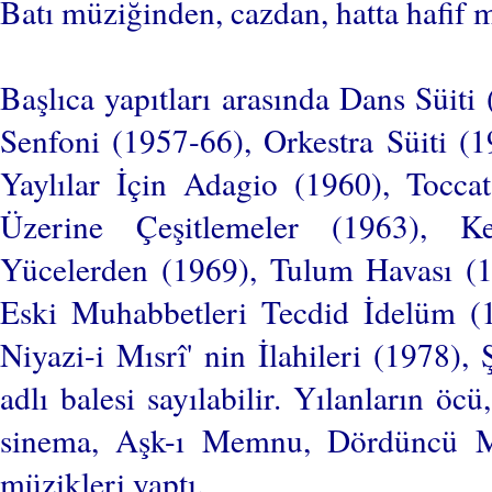
Batı müziğinden, cazdan, hatta hafif 
Başlıca yapıtları arasında Dans Süiti
Senfoni (1957-66), Orkestra Süiti (
Yaylılar İçin Adagio (1960), Tocca
Üzerine Çeşitlemeler (1963), K
Yücelerden (1969), Tulum Havası (1
Eski Muhabbetleri Tecdid İdelüm (1
Niyazi-i Mısrî' nin İlahileri (1978),
adlı balesi sayılabilir. Yılanların öc
sinema, Aşk-ı Memnu, Dördüncü Mu
müzikleri yaptı.