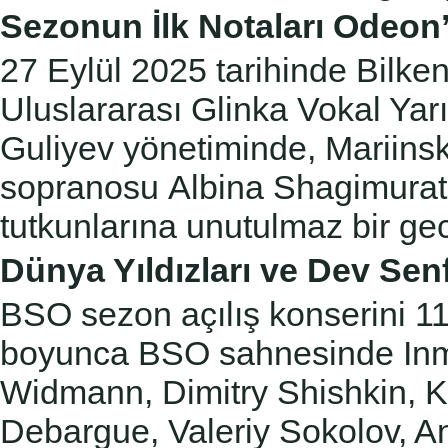
Sezonun İlk Notaları Odeon
27 Eylül 2025 tarihinde Bilk
Uluslararası Glinka Vokal Ya
Guliyev yönetiminde, Mariinsk
sopranosu
Albina Shagimurato
tutkunlarına unutulmaz bir g
Dünya Yıldızları ve Dev Sen
BSO sezon açılış konserini 1
boyunca BSO sahnesinde I
Widmann, Dimitry Shishkin, Kr
Debargue, Valeriy Sokolov, A