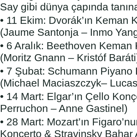
Say gibi dünya çapında
tanın
• 11 Ekim: Dvorák’ın Keman K
(Jaume Santonja –
Inmo Yang
• 6 Aralık: Beethoven Keman 
(Moritz Gnann – Kristóf
Baráti
• 7 Şubat: Schumann Piyano 
(Michael Maciaszczyk–
Lucas
• 14 Mart: Elgar’ın Çello Kon
Perruchon – Anne
Gastinel)
• 28 Mart: Mozart’ın Figaro’
Konçerto &
Stravinsky Bahar A