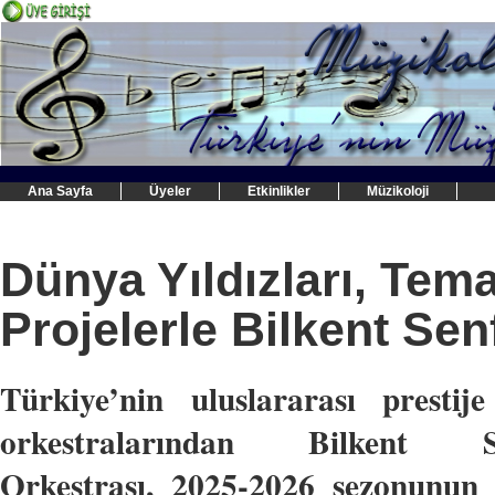
Ana Sayfa
Üyeler
Etkinlikler
Müzikoloji
Dünya Yıldızları, Tem
Projelerle Bilkent Se
Türkiye’nin uluslararası prestij
orkestralarından Bilkent Se
Orkestrası, 2025-2026 sezonunun 