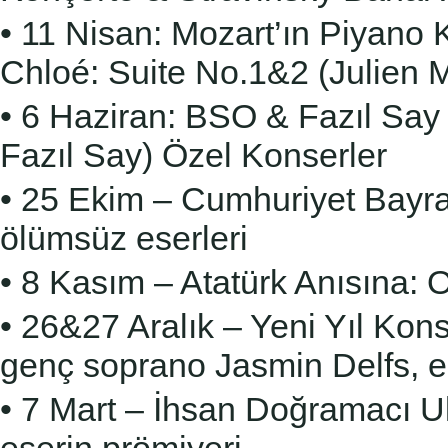
• 11 Nisan: Mozart’ın Piyano
Chloé: Suite No.1&2
(Julien
• 6 Haziran: BSO & Fazıl Sa
Fazıl Say)
Özel Konserler
• 25 Ekim – Cumhuriyet Bayra
ölümsüz eserleri
• 8 Kasım – Atatürk Anısına: 
• 26&27 Aralık – Yeni Yıl Konse
genç soprano Jasmin
Delfs, 
• 7 Mart – İhsan Doğramacı U