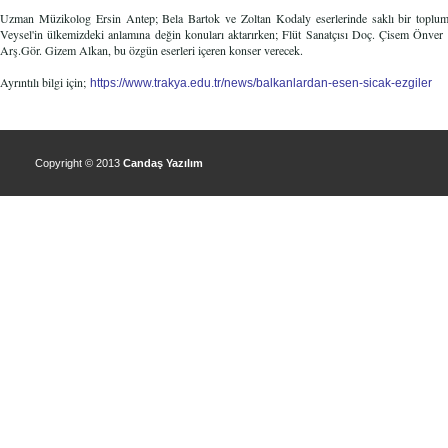
Uzman Müzikolog Ersin Antep; Bela Bartok ve Zoltan Kodaly eserlerinde saklı bir toplum
Veysel'in ülkemizdeki anlamına değin konuları aktarırken; Flüt Sanatçısı Doç. Çisem Önver 
Arş.Gör. Gizem Alkan, bu özgün eserleri içeren konser verecek.
Ayrıntılı bilgi için;
https://www.trakya.edu.tr/news/balkanlardan-esen-sicak-ezgiler
Copyright © 2013
Candaş Yazılım