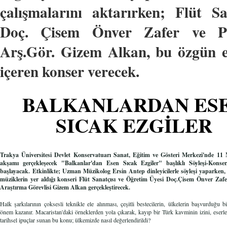
çalışmalarını aktarırken; Flüt Sa
Doç. Çisem Önver Zafer ve Pi
Arş.Gör. Gizem Alkan, bu özgün e
içeren konser verecek.
BALKANLARDAN ES
SICAK EZGİLER
Trakya Üniversitesi Devlet Konservatuarı Sanat, Eğitim ve Gösteri Merkezi'nde 1
akşamı gerçekleşecek "Balkanlar'dan Esen Sıcak Ezgiler" başlıklı Söyleşi-Konser
başlayacak.
Etkinlikte; Uzman Müzikolog Ersin Antep dinleyicilerle söyleşi yaparken,
müziklerin yer aldığı konseri Flüt Sanatçısı ve Öğretim Üyesi Doç
.Çisem Önver Zafer
Araştırma Görevlisi Gizem Alkan gerçekleştirecek
.
Halk şarkılarının çoksesli teknikle ele alınması, çeşitli bestecilerin, ülkelerin başvurduğu 
önem kazanır. Macaristan'daki örneklerden yola çıkarak, kayıp bir Türk kavminin izini, eserl
tarihsel ipuçlar sunan bu konu; ülkemizde nasıl değerlendirildi?