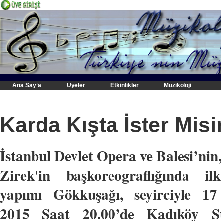
Ana Sayfa
Üyeler
Etkinlikler
Müzikoloji
Karda Kışta İster Mis
İstanbul Devlet Opera ve Balesi’nin
Zirek'in başkoreograflığında il
yapımı Gökkuşağı, seyirciyle 1
2015 Saat 20.00’de Kadıköy S