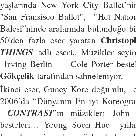
yaşlarında New York City Ballet’nin
"San Fransisco Ballet", “Het Natio
Balesi”ninde aralarında bulunduğu bi
Christop
50'den fazla eser yaratan
THINGS
adlı eseri.. Müzikler seyi
Irving Berlin - Cole Porter beste
Gökçelik
tarafından sahneleniyor.
İkinci eser, Güney Kore doğumlu, es
2006’da “Dünyanın En iyi Koreograf
CONTRAST
’ın müzikleri Joh
besteleri… Young Soon Hue yıllarca