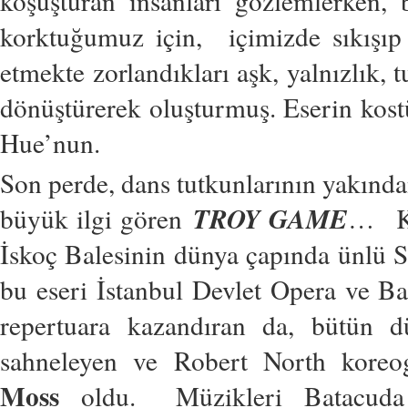
koşuşturan insanları gözlemlerken
korktuğumuz için, içimizde sıkışıp
etmekte zorlandıkları aşk, yalnızlık, 
dönüştürerek oluşturmuş. Eserin kos
Hue’nun.
Son perde, dans tutkunlarının yakından
TROY GAME
büyük ilgi gören
… Kor
İskoç Balesinin dünya çapında ünlü
bu eseri İstanbul Devlet Opera ve Bale
repertuara kazandıran da, bütün 
sahneleyen ve Robert North koreog
Moss
oldu. Müzikleri Batacuda 