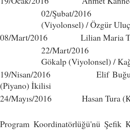
19/Ocak/2016 Ahmet Kanneci Kla
02/Şubat/2016 Trio:
(Viyolonsel) / Özgür Uluç
08/Mart/2016 Lilian Maria Tonel
22/Mart/2016 Trio 
Gökalp (Viyolonsel) / Ka
19/Nisan/2016 Elif Buğu Ünlü
(Piyano) İkilisi
24/Mayıs/2016 Hasan Tura (Keman
Program Koordinatörlüğü'nü Şefik K