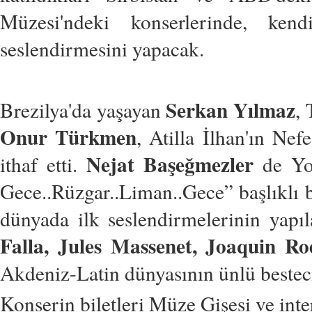
Müzesi'ndeki konserlerinde, ken
seslendirmesini yapacak.
Serkan Yılmaz
Brezilya'da yaşayan
, 
Onur Türkmen
, Atilla İlhan'ın Nef
Nejat Başeğmezler
ithaf etti.
de Yor
Gece..Rüzgar..Liman..Gece” başlıklı b
dünyada ilk seslendirmelerinin yap
Falla, Jules Massenet, Joaquin R
Akdeniz-Latin dünyasının ünlü bestecil
Konserin biletleri Müze Gişesi ve inter