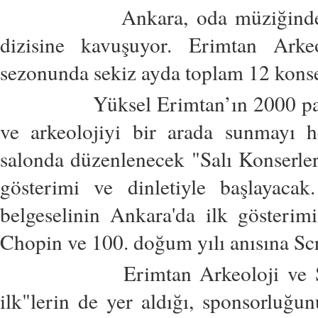
Ankara, oda müziğinde yeni b
dizisine kavuşuyor. Erimtan Ark
sezonunda sekiz ayda toplam 12 kons
Yüksel Erimtan’ın 2000 parçalık
ve arkeolojiyi bir arada sunmayı h
salonda düzenlenecek "Salı Konserleri
gösterimi ve dinletiyle başlayaca
belgeselinin Ankara'da ilk gösterimi
Chopin ve 100. doğum yılı anısına Scri
Erimtan Arkeoloji ve Sanat M
ilk"lerin de yer aldığı, sponsorluğ