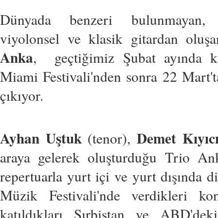
Dünyada benzeri bulunmayan, 
viyolonsel ve klasik gitardan olu
Anka
, geçtiğimiz Şubat ayında ka
Miami Festivali'nden sonra 22 Mart'
çıkıyor.
Ayhan Uştuk
Demet Kıyıc
(tenor),
araya gelerek oluşturduğu Trio Ank
repertuarla yurt içi ve yurt dışında d
Müzik Festivali'nde verdikleri 
katıldıkları Sırbistan ve ABD'dek