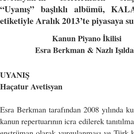
“Uyanış” başlıklı albümü, KA
etiketiyle Aralık 2013’te piyasaya s
Kanun Piyano İkilisi
Esra Berkman & Nazlı Işıld
UYANIŞ
Haçatur Avetisyan
Esra Berkman tarafından 2008 yılında kur
kanun repertuarının icra edilerek tanıtılmas
enstrüman olarak vurgulanması ve Türk k