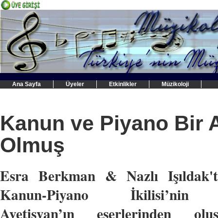
Ana Sayfa
Üyeler
Etkinlikler
Müzikoloji
Kanun ve Piyano Bir 
Olmuş
Esra Berkman & Nazlı Işıldak't
Kanun-Piyano İkilisi’nin
Avetisyan’ın eserlerinden oluş