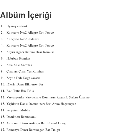
Albüm İçeriği
1.
Uyanış Zartonk
2.
Konçerto No:2 Allegro Con Fuoco
3.
Konçerto No:2 Cadenza
4.
Konçerto No:2 Allegro Con Fuoco
5.
Kayısı Ağacı Dzirani Dzar Komitas
6.
Habrban Komitas
7.
Kele Kele Komitas
8.
Çınarsın Çınar Yes Komitas
9.
Zeytin Dalı Tsaghkazard
10.
İğlerin Dansı Iliknerov Bar
11.
Eski Tiflis Hin Tiflis
12.
Varyasyonlar Varyatsiane Komitasın Kagavik Şarkısı Üzerine
13.
Yaşlıların Dansı Dzerunineri Barı Aram Haçaturyan
14.
Perpetum Mobile
15.
Dedikodu Bambasank
16.
Anitranın Dansı Anitrayı Bar Edward Grieg
17.
Romanya Dansı Ruminagan Bar Tinigü