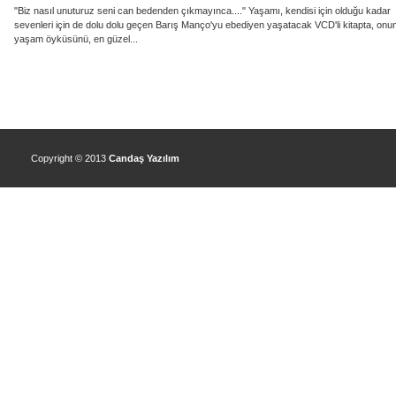
"Biz nasıl unuturuz seni can bedenden çıkmayınca...." Yaşamı, kendisi için olduğu kadar
sevenleri için de dolu dolu geçen Barış Manço'yu ebediyen yaşatacak VCD'li kitapta, onu
yaşam öyküsünü, en güzel...
Copyright © 2013
Candaş Yazılım