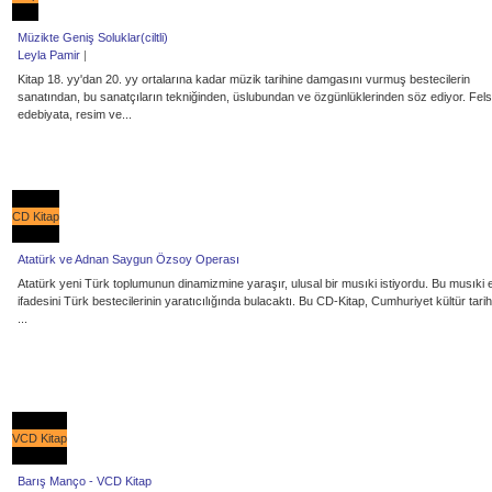
Müzikte Geniş Soluklar(ciltli)
Leyla Pamir
|
Kitap 18. yy'dan 20. yy ortalarına kadar müzik tarihine damgasını vurmuş bestecilerin
sanatından, bu sanatçıların tekniğinden, üslubundan ve özgünlüklerinden söz ediyor. Fel
edebiyata, resim ve...
CD Kitap
Atatürk ve Adnan Saygun Özsoy Operası
Atatürk yeni Türk toplumunun dinamizmine yaraşır, ulusal bir musıki istiyordu. Bu musıki 
ifadesini Türk bestecilerinin yaratıcılığında bulacaktı. Bu CD-Kitap, Cumhuriyet kültür tarih
...
VCD Kitap
Barış Manço - VCD Kitap