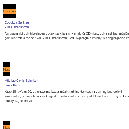
CD Kitap
Çocukça Şarkılar
Yıldız İbrahimova
|
Avrupa'nın birçok ülkesinden çocuk şarkılarının yer aldığı CD-kitap, çok sesli batı müziği
çocuklarımızla tanıştırıyor. Yıldız İbrahimova, Batı uygarlığının en büyük zenginliği olan ço
Kitap
Müzikte Geniş Soluklar
Leyla Pamir
|
Kitap 18. yy'dan 20. yy ortalarına kadar müzik tarihine damgasını vurmuş bestecilerin
sanatından, bu sanatçıların tekniğinden, üslubundan ve özgünlüklerinden söz ediyor. Fel
edebiyata, resim ve...
Kitap