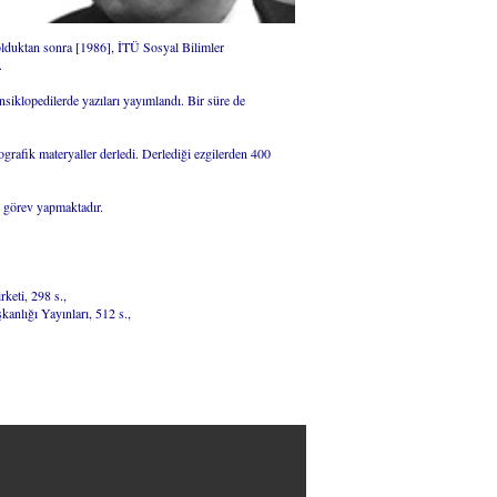
olduktan sonra [1986], İTÜ Sosyal Bilimler
.
ansiklopedilerde yazıları yayımlandı. Bir süre de
ografik materyaller derledi. Derlediği ezgilerden 400
 görev yapmaktadır.
eti, 298 s.,
anlığı Yayınları, 512 s.,