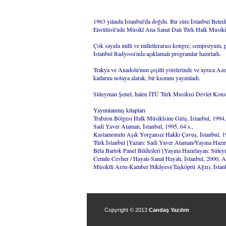
1963 yılında İstanbul'da doğdu. Bir süre İstanbul Bel
Enstitüsü'nde Mûsikî Ana Sanat Dalı Türk Halk Musikis
Çok sayıda milli ve milletlerarası kongre, sempozyum, pane
İstanbul Radyosu'nda açıklamalı programlar hazırladı.
Trakya ve Anadolu'nun çeşitli yörelerinde ve ayrıca Azer
kadarını notaya alarak, bir kısmını yayımladı.
Süleyman Şenel, halen İTÜ Türk Musikisi Devlet Konse
Yayımlanmış kitapları
Trabzon Bölgesi Halk Mûsikîsine Giriş, İstanbul, 1994,
Sadi Yaver Ataman, İstanbul, 1995, 64 s.,
Kastamonulu Aşık Yorgansız Hakkı Çavuş, İstanbul, 1
Türk İstanbul [Yazarı: Sadi Yaver Ataman/Yayına Hazırl
Béla Bartok Panel Bildirileri [Yayına Hazırlayan: Süley
Cemile Cevher / Hayatı-Sanat Hayatı, İstanbul, 2000, A
Mûsikîli Arzu-Kamber Hikâyesi(Taşköprü Ağzı), İstanb
Copyright © 2013
Candaş Yazılım