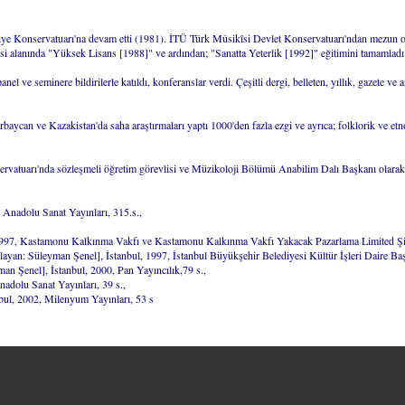
ediye Konservatuarı'na devam etti (1981). İTÜ Türk Mûsikîsi Devlet Konservatuarı'ndan mezun 
i alanında "Yüksek Lisans [1988]" ve ardından; "Sanatta Yeterlik [1992]" eğitimini tamamladı
l ve seminere bildirilerle katıldı, konferanslar verdi. Çeşitli dergi, belleten, yıllık, gazete ve 
baycan ve Kazakistan'da saha araştırmaları yaptı 1000'den fazla ezgi ve ayrıca; folklorik ve etn
rvatuarı'nda sözleşmeli öğretim görevlisi ve Müzikoloji Bölümü Anabilim Dalı Başkanı olarak
 Anadolu Sanat Yayınları, 315.s.,
997, Kastamonu Kalkınma Vakfı ve Kastamonu Kalkınma Vakfı Yakacak Pazarlama Limited Şirk
ayan: Süleyman Şenel], İstanbul, 1997, İstanbul Büyükşehir Belediyesi Kültür İşleri Daire Başk
man Şenel], İstanbul, 2000, Pan Yayıncılık,79 s.,
nadolu Sanat Yayınları, 39 s.,
ul, 2002, Milenyum Yayınları, 53 s