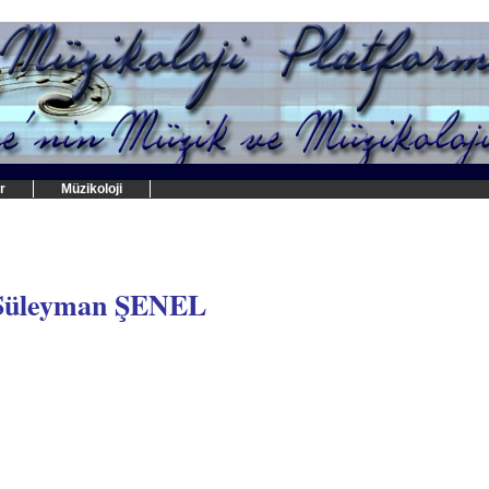
r
Müzikoloji
Süleyman ŞENEL