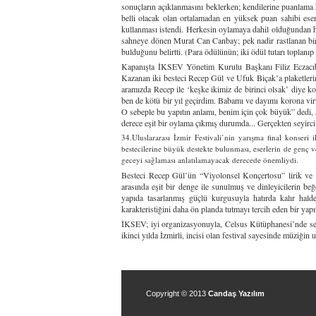
sonuçların açıklanmasını beklerken; kendilerine puanlama 
belli olacak olan ortalamadan en yüksek puan sahibi eser
kullanması istendi. Herkesin oylamaya dahil olduğundan ha
sahneye dönen Murat Can Canbay; pek nadir rastlanan bir so
bulduğunu belirtti. (Para ödülünün; iki ödül tutarı toplanı
Kapanışta İKSEV Yönetim Kurulu Başkanı Filiz Eczacıba
Kazanan iki besteci Recep Gül ve Ufuk Biçak’a plaketlerin
aramızda Recep ile ‘keşke ikimiz de birinci olsak’ diye k
ben de kötü bir yıl geçirdim. Babamı ve dayımı korona vir
O sebeple bu yapıtın anlamı, benim için çok büyük” dedi,
derece eşit bir oylama çıkmış durumda... Gerçekten seyirci 
34.Uluslararası İzmir Festivali’nin yarışma final konseri 
bestecilerine büyük destekte bulunması, eserlerin de genç ve
geceyi sağlaması anlatılamayacak derecede önemliydi.
Besteci Recep Gül’ün “Viyolonsel Konçertosu” lirik ve Tü
arasında eşit bir denge ile sunulmuş ve dinleyicilerin b
yapıda tasarlanmış güçlü kurgusuyla hatırda kalır hal
karakteristiğini daha ön planda tutmayı tercih eden bir yapıt
İKSEV; iyi organizasyonuyla, Celsus Kütüphanesi’nde seyirc
ikinci yılda İzmirli, incisi olan festival sayesinde müziğin
Copyright © 2013
Candaş Yazılım