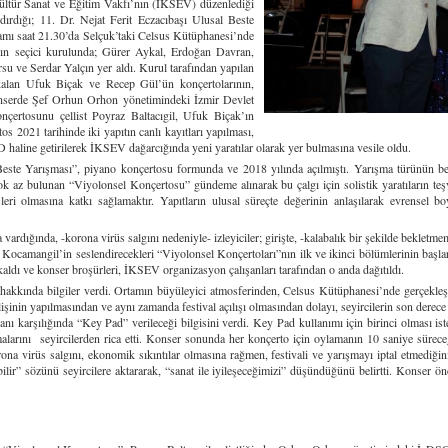
tür Sanat ve Eğitim Vakfı’nın (İKSEV) düzenlediği
dırdığı; 11. Dr. Nejat Ferit Eczacıbaşı Ulusal Beste
mı saat 21.30’da Selçuk’taki Celsus Kütüphanesi’nde
nın seçici kurulunda; Gürer Aykal, Erdoğan Davran,
ve Serdar Yalçın yer aldı. Kurul tarafından yapılan
 kalan Ufuk Biçak ve Recep Gül’ün konçertolarının,
onserde Şef Orhun Orhon yönetimindeki İzmir Devlet
çertosunu çellist Poyraz Baltacıgil, Ufuk Biçak’ın
s 2021 tarihinde iki yapıtın canlı kayıtları yapılması,
 CD haline getirilerek İKSEV dağarcığında yeni yaratılar olarak yer bulmasına vesile oldu.
Yarışması”, piyano konçertosu formunda ve 2018 yılında açılmıştı. Yarışma türünün bekl
ok az bulunan “Viyolonsel Konçertosu” gündeme alınarak bu çalgı için solistik yaratıların t
leri olmasına katkı sağlamaktır. Yapıtların ulusal süreçte değerinin anlaşılarak evrensel 
ında, -korona virüs salgını nedeniyle- izleyiciler; girişte, -kalabalık bir şekilde bekletmem
 Kocamangil’in seslendirecekleri “Viyolonsel Konçertoları”nın ilk ve ikinci bölümlerinin başlar
aldı ve konser broşürleri, İKSEV organizasyon çalışanları tarafından o anda dağıtıldı.
 bilgiler verdi. Ortamın büyüleyici atmosferinden, Celsus Kütüphanesi’nde gerçekleşmes
işinin yapılmasından ve aynı zamanda festival açılışı olmasından dolayı, seyircilerin son derece ön
anı karşılığında “Key Pad” verileceği bilgisini verdi. Key Pad kullanımı için birinci olması i
larını seyircilerden rica etti. Konser sonunda her konçerto için oylamanın 10 saniye süreceğini
a virüs salgını, ekonomik sıkıntılar olmasına rağmen, festivali ve yarışmayı iptal etmediği
bilir” sözünü seyircilere aktararak, “sanat ile iyileşeceğimizi” düşündüğünü belirtti. Konse