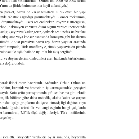
afından seslendirildi. Orhon’un, 2006 ve 2008 tarihli
su’nun da jüride bulunması da hayli anlamlıydı.)
en paralel, bazen de karşıt temalarla sürükleyici bir yapı
şimde rahatlık sağladığı görülmekteydi. Konser mekanının,
 duyulmaktaydı. Eseri seslendirirken Poyraz Baltacıgil’in,
on, hakimiyeti ve vücut dilini ölçülü vermesi neticesinde
ldığı (seyirciye kadar gelen) yüksek sesli nefes ile birlikte
arası alkışlama veya konser esnasında konuşma gibi bir durum
lümdü. Solist partisiyle bazen arp, bazen yaylılar arasında
gro” tempoda, Türk motifleriyle, ritmik yapısıyla ön planda
yolonsel ile eşlik halinde uyumlu bir akış sergiledi.
ve düşüncelerini, dinledikleri eser hakkında birbirlerinin
ha doğru olabilir.
arak ikinci esere hazırlandı. Ardından Orhun Orhon’un
ölüm, karanlık ve bestecinin iç karmaşasındaki geçişleri
masıydı. Solo çello partisyonunda çift ses basma gibi teknik
üm, ilk bölüme göre daha melodik, akılda kalıcı ve çarpıcı
tradaki çalgı gruplarını da işaret etmesi; ilgi dağıtıcı veya
inde ilgisini artırabilir ve hangi ezginin hangi çalgılarda
 barındıran, 7/8’lik ölçü değişimleriyle Türk motiflerinin
rçekleşti.
ica etti. İzleyiciler verdikleri oylar sonunda, heyecanla