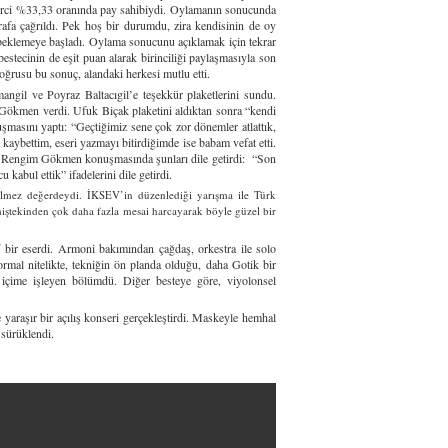
seyirci %33,33 oranında pay sahibiydi. Oylamanın sonucunda
rafa çağrıldı. Pek hoş bir durumdu, zira kendisinin de oy
e beklemeye başladı. Oylama sonucunu açıklamak için tekrar
estecinin de eşit puan alarak birinciliği paylaşmasıyla son
Doğrusu bu sonuç, alandaki herkesi mutlu etti.
il ve Poyraz Baltacıgil’e teşekkür plaketlerini sundu.
m Gökmen verdi. Ufuk Biçak plaketini aldıktan sonra “kendi
şmasını yaptı: “Geçtiğimiz sene çok zor dönemler atlattık,
aybettim, eseri yazmayı bitirdiğimde ise babam vefat etti.
son Rengim Gökmen konuşmasında şunları dile getirdi: “Son
kabul ettik” ifadelerini dile getirdi.
 biçilmez değerdeydi. İKSEV’in düzenlediği yarışma ile Türk
eçmiştekinden çok daha fazla mesai harcayarak böyle güzel bir
f bir eserdi. Armoni bakımından çağdaş, orkestra ile solo
rmal nitelikte, tekniğin ön planda olduğu, daha Gotik bir
 içime işleyen bölümdü. Diğer besteye göre, viyolonsel
 yaraşır bir açılış konseri gerçekleştirdi. Maskeyle hemhal
 sürüklendi.