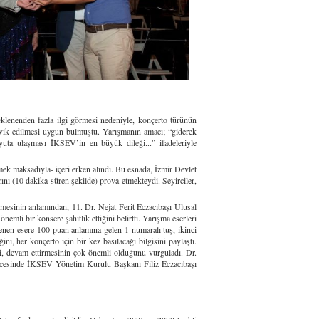
enenden fazla ilgi görmesi nedeniyle, konçerto türünün
eşvik edilmesi uygun bulmuştu. Yarışmanın amacı; “giderek
boyuta ulaşması İKSEV’in en büyük dileği...” ifadeleriyle
ek maksadıyla- içeri erken alındı. Bu esnada, İzmir Devlet
ını (10 dakika süren şekilde) prova etmekteydi. Seyirciler,
inin anlamından, 11. Dr. Nejat Ferit Eczacıbaşı Ulusal
emli bir konsere şahitlik ettiğini belirtti. Yarışma eserleri
stenen esere 100 puan anlamına gelen 1 numaralı tuş, ikinci
, her konçerto için bir kez basılacağı bilgisini paylaştı.
ni, devam ettirmesinin çok önemli olduğunu vurguladı. Dr.
r öncesinde İKSEV Yönetim Kurulu Başkanı Filiz Eczacıbaşı