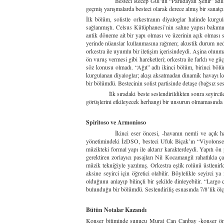
Besteci Recep Gül’ün “Parıldayan Şehir” adlı “Viyolo
geçmiş yarışmalarda besteci olarak derece almış bir sanatçı
İlk bölüm, solistle orkestranın diyaloglar halinde kurgul
sağlanmıştı. Celsus Kütüphanesi’nin sahne yapısı bakımın
antik döneme ait bir yapı olması ve üzerinin açık olması 
yerinde nüanslar kullanmasına rağmen; akustik durum nede
orkestra ile uyumlu bir iletişim içerisindeydi. Aşina olunma
ön vuruş vermesi gibi hareketleri; orkestra ile farklı ve g
söz konusu olmadı. “Ağıt” adlı ikinci bölüm, birinci bölüm
kurgulanan diyaloglar; akışı aksatmadan dinamik havayı kor
bir bölümdü. Bestecinin solist partisinde detaşe (bağsız sesl
İlk sıradaki beste seslendirildikten sonra seyirciler beğ
görüşlerini etkileyecek herhangi bir unsurun olmamasında y
Spiritoso ve Armonioso
İkinci eser öncesi, -havanın nemli ve açık hava kons
yönetimindeki İzDSO, besteci Ufuk Biçak’ın “Viyolonsel 
müzikteki formal yapı ile aktarır karakterdeydi. Yapıtı ön 
gerektiren zorlayıcı pasajları Nil Kocamangil rahatlıkla 
müzik tekniğiyle yazılmış. Orkestra eşlik rolünü üstlenirken
aksine seyirci için öğretici olabilir. Böylelikle seyirci 
olduğunu anlayıp bilinçli bir şekilde dinleyebilir. “Larg
bulunduğu bir bölümdü. Seslendiriliş esnasında 7/8’lik ö
Bütün Notalar Kazandı
Konser bitiminde sunucu Murat Can Canbay -konser öncesin