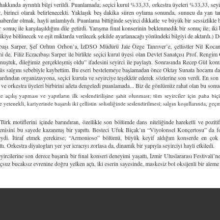
hakkında ayrıntılı bilgi verildi. Puanlamada; seçici kurul %33,33, orkestra üyeleri %33,33, 
, birinci olarak belirlenecekti. Yaklaşık beş dakika süren oylama sonunda, sunucu da yan ta
berdar olmak, hayli anlamlıydı. Puanlama bittiğinde seyirci dikkatle ve büyük bir sessizlikl
nuç ile karşılaşıldığını dile getirdi. Yarışma final konserinin beklenmedik bir sonuç ile; iki b
p ikiye bölünecek ve eşit miktarda verilecek şekilde ayarlanacağı yönündeki bilgiyi de aktardı.) 
şı Sarper, Şef Orhun Orhon’a, İzDSO Müdürü Jale Özge Tanrıver’e, çellistler Nil Kocamang
i de, Filiz Eczacıbaşı Sarper ile birlikte seçici kurul üyesi olan Devlet Sanatçısı Prof. Rengi
onuştuk, dileğimiz gerçekleşmiş oldu” ifadesini seyirci ile paylaştı. Sonrasında Recep Gül konu
üs salgını sebebiyle kaybettim. Bu eseri bestelemeye başlamadan önce Oktay Sunata hocamı da k
 ardından organizasyona, seçici kurula ve seyirciye teşekkür ederek sözlerine son verdi. En 
ve orkestra üyeleri birbirini adeta dengeledi puanlamada... Biz de gönlümüz rahat olan bu sonucu 
ile açılış yapması ve yapıtların ilk seslendirilişine şahit olunması; tüm seyirciler için paha
 yetenekli, kariyerinde başarılı iki çellistin solistliğinde seslendirilmesi; salgın koşullarında, g
rk motiflerini içinde barındıran, özellikle son bölümde dans niteliğinde hareketli ve poziti
eğenisini bu sayede kazanmış bir yapıttı. Besteci Ufuk Biçak’ın “Viyolonsel Konçertosu” da fo
deydi. İtiraf etmek gerekirse; “Armonioso” bölümü, büyük keyif aldığım konserde en çok
tı. Orkestra diyalogları yer yer icracıyı zorlasa da, dinamik bir yapıyla seyirciyi hayli etkiledi.
ilerine son derece başarılı bir final konseri deneyimi yaşattı, İzmir Uluslararası Festivali’ne
 uçsuz bucaksız evrenine doğru yelken açtı, iki eserin sayesinde, maskesiz bol oksijenli bir aleme