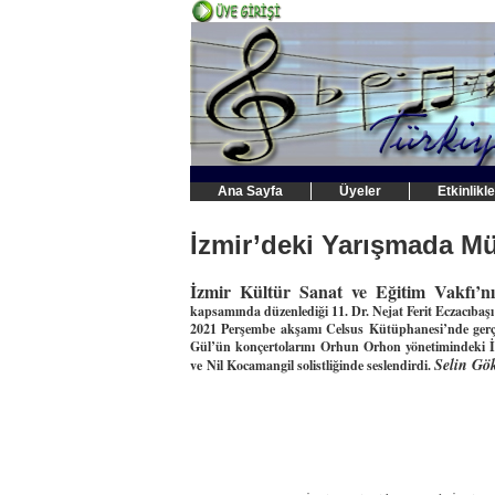
Ana Sayfa
Üyeler
Etkinlikle
İzmir’deki Yarışmada M
İzmir Kültür Sanat ve Eğitim Vakfı’
kapsamında düzenlediği 11. Dr. Nejat Ferit Eczacıbaşı
2021 Perşembe akşamı Celsus Kütüphanesi’nde gerçe
Gül’ün konçertolarını
Orhun Orhon yönetimindeki İz
Selin Gök
ve Nil Kocamangil solistliğinde seslendirdi.