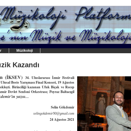
r
Müzikoloji
üzik Kazandı
nın (İKSEV)
34. Uluslararası İzmir Festivali
 Ulusal Beste Yarışması Final Konseri, 19 Ağustos
kleşti. Birinciliği kazanan Ufuk Biçak ve Recep
mir Devlet Senfoni Orkestrası;
Poyraz Baltacıgil
demir'in yazısı...
Selin Gökdemir
selingokdemir90@gmail.com
24 Ağustos 2021