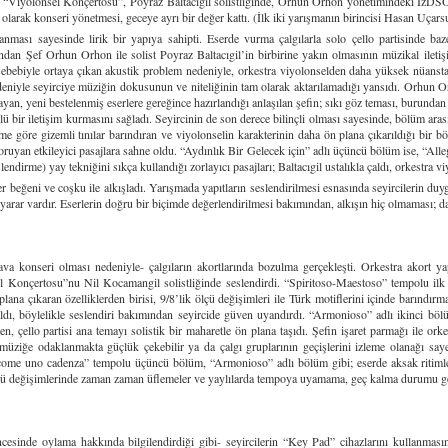
nsel Konçertosu”, Poyraz Baltacıgil solistliğinde, Orhun Orhon yönetimindeki İzDSO tar
 olarak konseri yönetmesi, geceye ayrı bir değer kattı. (İlk iki yarışmanın birincisi Hasan Uçar
anması sayesinde lirik bir yapıya sahipti. Eserde vurma çalgılarla solo çello partisinde baz
dan Şef Orhun Orhon ile solist Poyraz Baltacıgil’in birbirine yakın olmasının müzikal ileti
sebebiyle ortaya çıkan akustik problem nedeniyle, orkestra viyolonselden daha yüksek nüansta
niyle seyirciye müziğin dokusunun ve niteliğinin tam olarak aktarılamadığı yansıdı. Orhun Orh
yan, yeni bestelenmiş eserlere gereğince hazırlandığı anlaşılan şefin; sıkı göz teması, burundan a
üçlü bir iletişim kurmasını sağladı. Seyircinin de son derece bilinçli olması sayesinde, bölüm 
e göre gizemli tınılar barındıran ve viyolonselin karakterinin daha ön plana çıkarıldığı bir bö
uyan etkileyici pasajlara sahne oldu. “Aydınlık Bir Gelecek için” adlı üçüncü bölüm ise, “Alle
endirme) yay tekniğini sıkça kullandığı zorlayıcı pasajları; Baltacıgil ustalıkla çaldı, orkestra vi
eni ve coşku ile alkışladı. Yarışmada yapıtların seslendirilmesi esnasında seyircilerin duygu 
arar vardır. Eserlerin doğru bir biçimde değerlendirilmesi bakımından, alkışın hiç olmaması; da
eri olması nedeniyle- çalgıların akortlarında bozulma gerçekleşti. Orkestra akort yap
Konçertosu”nu Nil Kocamangil solistliğinde seslendirdi. “Spiritoso-Maestoso” tempolu ilk b
plana çıkaran özelliklerden birisi, 9/8’lik ölçü değişimleri ile Türk motiflerini içinde barındır
çaldı, böylelikle seslendiri bakımından seyircide güven uyandırdı. “Armonioso” adlı ikinci böl
, çello partisi ana temayı solistik bir maharetle ön plana taşıdı. Şefin işaret parmağı ile orkes
ya müziğe odaklanmakta güçlük çekebilir ya da çalgı gruplarının geçişlerini izleme olanağı sayes
o come uno cadenza” tempolu üçüncü bölüm, “Armonioso” adlı bölüm gibi; eserde aksak ritimler
lçü değişimlerinde zaman zaman üflemeler ve yaylılarda tempoya uyamama, geç kalma durumu ge
de oylama hakkında bilgilendirdiği gibi- seyircilerin “Key Pad” cihazlarını kullanmasını r