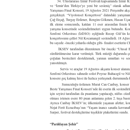
34. Uluslararası İzmir Festivali kapsamında İzmir Kül
ve “İzmir’den Türkiye’ye yeni bir sesleniş” olarak adlan
Yarışması Final Konseri, 19 Ağustos 2021 Perşembe akşa
gerçekleşti. “Viyolonsel Konçertosu” dalındaki yarışma
Çağ Erçağ, Turgay Erdener, Rengim Gökmen, Hasan Uçarsu 
ilk eleme sonucunda, katılan 11 eser arasından finale
yarışma konserinde seslendirilmeleri uygun bulundu. K
Senfoni Orkestrası (İzDSO) eşliğinde Recep Gül’ün kon
konçertosunu çellist Nil Kocamangil seslendirdi. 18 Ağusto
bu sayede -önceki yıllarda olduğu gibi- finalist eserlerin
İKSEV tarafından düzenlenen bir önceki “Ulusal Beste 
sürdürülmesine karar verilmişti. Türk müziği dağarında ç
çoğalan bestecileri desteklemek, yarının umutları ve ses
yansıtılmıştı.
Servis ve araçlar 19 Ağustos akşamı konser alanına vardığ
Senfoni Orkestrası sahnede solist Poyraz Baltacıgil ve Nil
konsere geç kalmış hissi ile hızlıca yerleşmek durumunda k
Sunuculuğu üstlenen Murat Can Canbay, konser hakkında
Beste Yarışması Final Konseri’nde iki eserin ilk seslendiril
için seyirci tarafından da puanlama yapılacağı, nüfus cüzd
olması istenen esere 80 puan anlamına gelen 2. tuşa basma
Ayrıca Canbay İKSEV’in; ülkemizde yaşanan afetler, koron
Nejat Ferit Eczacıbaşı’nın “Yaşam inancı sanatla kavrana
Sarper, festival destekçilerine teşekkür plaketlerini sundu.
“Parıldayan Şehir”