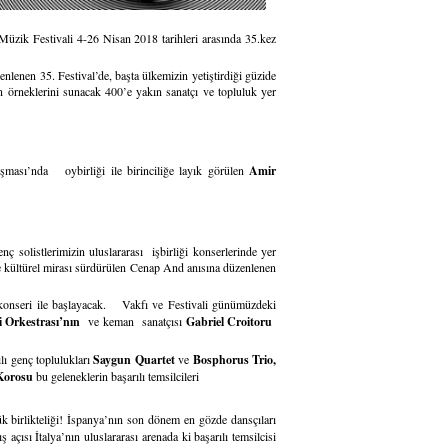
Müzik Festivali 4-26 Nisan 2018 tarihleri arasında 35.kez
lenen 35. Festival’de, başta ülkemizin yetiştirdiği güzide
 örneklerini sunacak 400’e yakın sanatçı ve topluluk yer
sı’nda oybirliği ile birinciliğe layık görülen
Amir
nç solistlerimizin uluslararası işbirliği konserlerinde yer
yle kültürel mirası sürdürülen Cenap And anısına düzenlenen
konseri ile başlayacak. Vakfı ve Festivali günümüzdeki
i Orkestrası’nın
ve keman sanatçısı
Gabriel Croitoru
lı genç toplulukları
Saygun Quartet
ve
Bosphorus Trio,
 Korosu
bu geleneklerin başarılı temsilcileri
 birlikteliği! İspanya’nın son dönem en gözde dansçıları
çısı İtalya’nın uluslararası arenada ki başarılı temsilcisi