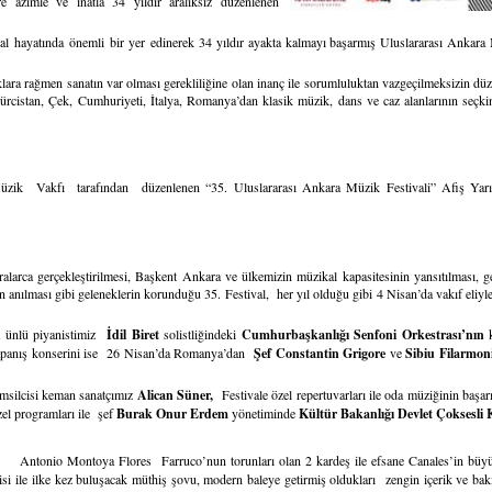
re azimle ve inatla 34 yıldır aralıksız düzenlenen
al hayatında önemli bir yer edinerek 34 yıldır ayakta kalmayı başarmış Uluslararası Ankara 
a rağmen sanatın var olması gerekliliğine olan inanç ile sorumluluktan vazgeçilmeksizin düzen
rcistan, Çek, Cumhuriyeti, İtalya, Romanya’dan klasik müzik, dans ve caz alanlarının seçkin
Vakfı tarafından düzenlenen “35. Uluslararası Ankara Müzik Festivali” Afiş Yarışma
ralarca gerçekleştirilmesi, Başkent Ankara ve ülkemizin müzikal kapasitesinin yansıtılması, ge
rin anılması gibi geleneklerin korunduğu 35. Festival, her yıl olduğu gibi 4 Nisan’da vakıf eli
 ünlü piyanistimiz
İdil Biret
solistliğindeki
Cumhurbaşkanlığı Senfoni Orkestrası’nın
kapanış konserini ise 26 Nisan’da Romanya’dan
Şef Constantin Grigore
ve
Sibiu Filarmon
emsilcisi keman sanatçımız
Alican Süner,
Festivale özel repertuvarları ile oda müziğinin başarı
zel programları ile şef
Burak Onur Erdem
yönetiminde
Kültür Bakanlığı Devlet Çoksesli
,
Antonio Montoya Flores Farruco’nun torunları olan 2 kardeş ile efsane Canales’in büyük
 ile ilke kez buluşacak müthiş şovu, modern baleye getirmiş oldukları zengin içerik ve bakış a