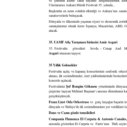
ve şehrinin kültür sanat hayatını zenginleştirmek üze
Uluslararası Ankara Müzik Festivali 35. yılında...
Başkentin en uzun soluklu etkinliği ve Ankara’nın sanats
sanatseverlerle buluşacak.
Dünyada ve ülkemizde yaşanan siyasi ve ekonomik zorluklar
sanatçılarımız olmak üzere İspanya, Macaristan, ABD, Gü
alacak.
35. UAMF Afiş Yarışması birincisi Amir Asgari
35. Festivalin görselleri Sevda – Cenap And Müzik 
Asgari
imzasını taşıyor.
35 Yıllık Gelenekler
Festivalin açılış ve kapanış konserlerinin senfonik orkest
alması, ilk seslendirmeler, özel yıldönümlerinde bestecile
konserle açılacak.
Festivalimiz
Şef Rengim Gökmen
yönetiminde dünyaca
çizgisine taşıyan Mehmet Başman’ı anısına düzenlenen 
gerçekleştirecek.
Franz Lizst Oda Orkestrası
ve genç kuşağın başarılı t
dünyada ve Türkiye’de ilk seslendirmelere yer verdikleri ö
Dans ve Cazın gözde temsilcileri
Compania Flamenca El Carpeta & Antonio Canales
arasında gösterilen El Carpeta ve Farru’nun Türk seyircisi