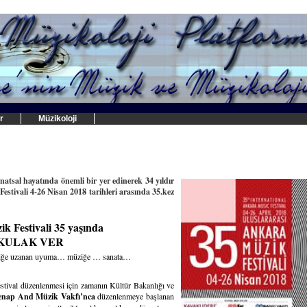
r
Müzikoloji
!
atsal hayatında önemli bir yer edinerek 34 yıldır
stivali 4-26 Nisan 2018 tarihleri arasında 35.kez
k Festivali 35 yaşında
K VER
liliğe uzanan uyuma… müziğe … sanata…
estival düzenlenmesi için zamanın Kültür Bakanlığı ve
enap And Müzik Vakfı’nca
düzenlenmeye başlanan