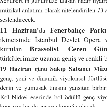
Schubert’in günümüze ulaşan nadir tiyatr
13 
müzikal anlatımı olarak nitelendirilen
seslendirecek.
11 Haziran
Fenerbahçe Parkı
’da
ikincisinde İstanbul Devlet Opera v
Brassolist
Ceren Gün
kurulan
,
türkülerimize uzanan geniş ve renkli b
19 Haziran
Sakıp Sabancı Müze
günü
genç, yeni ve dinamik viyolonsel dörtlü
derin ve yumuşak tınısını yansıtan birb
Kol Nidrei eserinde bol ödüllü genç viy
konserin bir de sürpriz konuğu olacak.