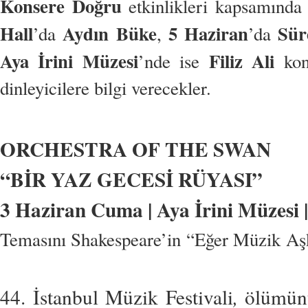
Konsere Doğru
etkinlikleri kapsamınd
Hall
Aydın Büke
5 Haziran
Sür
’da
,
’da
Aya İrini Müzesi
Filiz Ali
’nde ise
kons
dinleyicilere bilgi verecekler.
ORCHESTRA OF THE SWAN
“BİR YAZ GECESİ RÜYASI”
3 Haziran Cuma | Aya İrini Müzesi |
Temasını Shakespeare’in “Eğer Müzik Aşk
44. İstanbul Müzik Festivali
,
ölümün