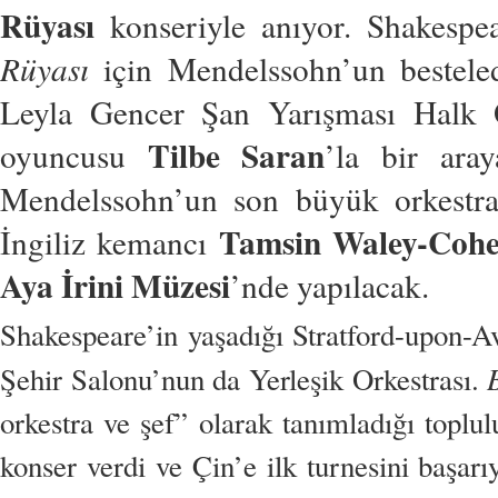
Rüyası
konseriyle anıyor. Shakespe
Rüyası
için Mendelssohn’un bestele
Leyla Gencer Şan Yarışması Halk
Tilbe Saran
oyuncusu
’la bir ara
Mendelssohn’un son büyük orkestr
Tamsin Waley-Coh
İngiliz kemancı
Aya İrini Müzesi
’nde yapılacak.
Shakespeare’in yaşadığı Stratford-upon-
Şehir Salonu’nun da Yerleşik Orkestrası.
orkestra ve şef” olarak tanımladığı toplul
konser verdi ve Çin’e ilk turnesini başar