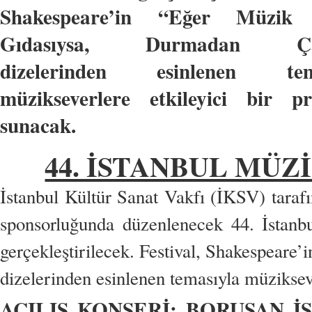
Shakespeare’in “Eğer Müzik 
Gıdasıysa, Durmadan Çal
dizelerinden esinlenen tema
müzikseverlere etkileyici bir p
sunacak.
44. İSTANBUL MÜZ
İstanbul Kültür Sanat Vakfı (İKSV) taraf
sponsorluğunda düzenlenecek 44. İstanbu
gerçekleştirilecek. Festival, Shakespear
dizelerinden esinlenen temasıyla müziksev
AÇILIŞ KONSERİ: BORUSAN 