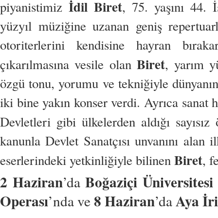
İdil Biret
piyanistimiz
, 75. yaşını 44. 
yüzyıl müziğine uzanan geniş repertuar
otoriterlerini kendisine hayran bır
Biret
çıkarılmasına vesile olan
, yarım y
özgü tonu, yorumu ve tekniğiyle dünyanın 
iki bine yakın konser verdi. Ayrıca sanat h
Devletleri gibi ülkelerden aldığı sayısız
kanunla Devlet Sanatçısı unvanını alan il
Biret
eserlerindeki yetkinliğiyle bilinen
, f
2 Haziran
Boğaziçi Üniversitesi
’da
Operası
8 Haziran
Aya İr
’nda ve
’da