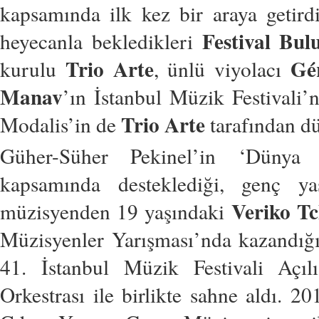
kapsamında ilk kez bir araya getirdi
Festival Bul
heyecanla bekledikleri
Trio Arte
Gé
kurulu
, ünlü viyolacı
Manav
’ın İstanbul Müzik Festivali’n
Trio Arte
Modalis’in de
tarafından d
Güher-Süher Pekinel’in ‘Dünya 
kapsamında desteklediği, genç y
Veriko T
müzisyenden 19 yaşındaki
Müzisyenler Yarışması’nda kazandığı b
41. İstanbul Müzik Festivali Açıl
Orkestrası ile birlikte sahne aldı. 