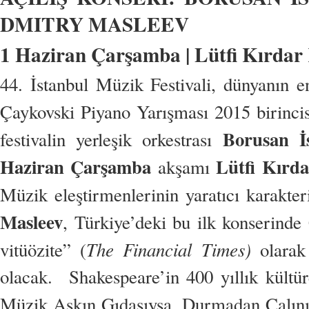
DMITRY MASLEEV
1 Haziran Çarşamba | Lütfi Kırdar 
44. İstanbul Müzik Festivali, dünyanın e
Çaykovski Piyano Yarışması 2015 birinci
Borusan İs
festivalin yerleşik orkestrası
Haziran Çarşamba
Lütfi Kırda
akşamı
Müzik eleştirmenlerinin yaratıcı karakter
Masleev
, Türkiye’deki bu ilk konserind
The Financial Times)
vitüözite” (
olarak 
olacak. Shakespeare’in 400 yıllık kültü
Müzik Aşkın Gıdasıysa, Durmadan Çalınız