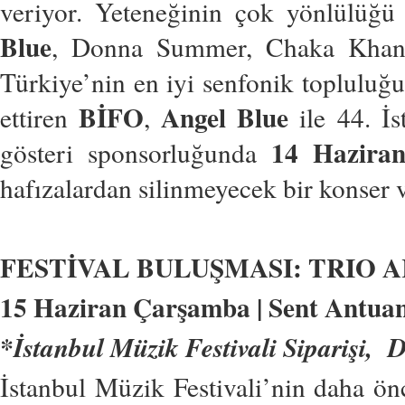
veriyor. Yeteneğinin çok yönlülüğü
Blue
, Donna Summer, Chaka Khan, J
Türkiye’nin en iyi senfonik topluluğ
BİFO
Angel Blue
ettiren
,
ile 44. İ
14 Hazira
gösteri sponsorluğunda
hafızalardan silinmeyecek bir konser 
FESTİVAL BULUŞMASI: TRIO 
15 Haziran Çarşamba | Sent Antuan A
*İstanbul Müzik Festivali Siparişi, 
İstanbul Müzik Festivali’nin daha önc