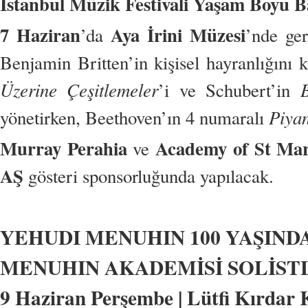
İstanbul Müzik Festivali Yaşam Boyu B
7 Haziran
Aya İrini Müzesi
’da
’nde ger
Benjamin Britten’in kişisel hayranlığını
Üzerine Çeşitlemeler
’i ve Schubert’in
Piya
yönetirken, Beethoven’ın 4 numaralı
Murray Perahia
Academy of St Mart
ve
AŞ
gösteri sponsorluğunda yapılacak.
YEHUDI MENUHIN 100 YAŞIND
MENUHIN AKADEMİSİ SOLİST
9 Haziran Perşembe | Lütfi Kırdar K