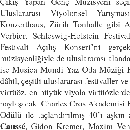
Çıkış Yapan Genç Müzisyeni seç
Uluslararası Viyolonsel Yarışma
Konzerthaus, Zürih Tonhalle gibi A
Verbier, Schleswig-Holstein Festiv
Festivali Açılış Konseri’ni gerçe
müzisyenliğiyle de uluslararası aland
ise Musica Mundi Yaz Oda Müziği Fe
dâhil, çeşitli uluslararası festivalle
virtüöz, en büyük viyola virtüözlerd
paylaşacak. Charles Cros Akademisi
Ödülü ile taçlandırılmış 40’ı aşkın
Caussé
, Gidon Kremer, Maxim Ven