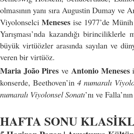
olmasının yanı sıra Augustin Dumay ve An
Meneses
Viyolonselci
ise 1977’de Münih
Yarışması’nda kazandığı birinciliklerle 
büyük virtüözler arasında sayılan ve düny
veren bir virtüöz.
Maria João Pires
Antonio Meneses
ve
i
4 numaralı Viyol
konserde, Beethoven’in
numaralı Viyolonsel Sonatı
’nı ve Falla’nı
HAFTA SONU KLASİK