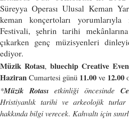
Süreyya Operası Ulusal Keman Yarı
keman konçertoları yorumlarıyla 
Festivali, şehrin tarihi mekânlarına
çıkarken genç müzisyenleri dinleyi
ediyor.
Müzik Rotası
bluechip Creative Even
,
Haziran
11.00
12.00
Cumartesi günü
ve
o
*
Müzik Rotası
etkinliği öncesinde
Ce
Hristiyanlık tarihi ve arkeolojik turl
hakkında bilgi verecek. Kahvaltı için sınırl