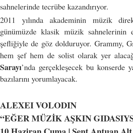
sahnelerinde tecrübe kazandırıyor.
2011 yılında akademinin müzik direk
günümüzde klasik müzik sahnelerinin en
şefliğiyle de göz dolduruyor. Grammy, G
hem şef hem de solist olarak yer alacağ
Sarayı
’nda gerçekleşecek bu konserde yay
bazılarını yorumlayacak.
ALEXEI VOLODIN
“EĞER MÜZİK AŞKIN GIDASIY
10 Haziran Cuma | Sent Antuan Alt K