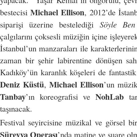
yapacak. Yaşar Kemal’in öngörülü, çevr
Michael Ellison
bestecisi
, 2012’de İstan
Söyle Ben
siparişi üzerine bestelediği
çalgılarını çoksesli müziğin içine işleyere
İstanbul’un manzaraları ile karakterlerini
zaman bir şehir labirentine dönüşen sa
Kadıköy’ün karanlık köşeleri de fantasti
Deniz Küstü
Michael Ellison
,
’un müzi
Tanbay
NohLab
’ın koreografisi ve
tar
taşınacak.
Festival seyircisine müzikal ve görsel 
Süreyya Operası
’nda matine ve suare o