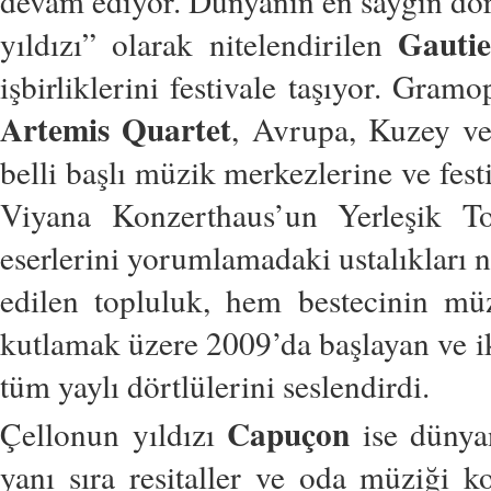
devam ediyor. Dünyanın en saygın dör
Gauti
yıldızı” olarak nitelendirilen
işbirliklerini festivale taşıyor. Gra
Artemis Quartet
, Avrupa, Kuzey ve
belli başlı müzik merkezlerine ve fest
Viyana Konzerthaus’un Yerleşik Top
eserlerini yorumlamadaki ustalıkları
edilen topluluk, hem bestecinin m
kutlamak üzere 2009’da başlayan ve i
tüm yaylı dörtlülerini seslendirdi.
Capuçon
Çellonun yıldızı
ise dünya
yanı sıra resitaller ve oda müziği k