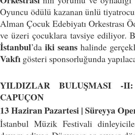
Oyuncu ödülü kazanan ünlü tiyatroc
Alman Çocuk Edebiyatı Orkestrası Öd
ve üzeri çocuklara tavsiye ediliyor.
İstanbul
iki seans
’da
halinde gerçekl
Vakfı
gösteri sponsorluğunda yapılac
YILDIZLAR BULUŞMASI -I
CAPUÇON
13 Haziran Pazartesi | Süreyya Oper
İstanbul Müzik Festivali dinleyicil