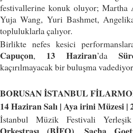
festivallerine konuk oluyor; Martha
Yuja Wang, Yuri Bashmet, Angelika 
topluluklarla çalıyor.
Birlikte nefes kesici performansl
Capuçon
13 Haziran
Sür
,
’da
kaçırılmayacak bir buluşma vadediyo
BORUSAN İSTANBUL FİLARMO
14 Haziran Salı | Aya irini Müzesi | 
İstanbul Müzik Festivali Yerleşi
Orkestrası (BİFO)
Sacha Goet
,