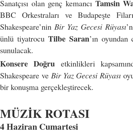
Tamsin Wa
Sanatçısı olan genç kemancı
BBC Orkestraları ve Budapeşte Filarmo
Bir Yaz Gecesi Rüyası
Shakespeare’nin
’n
Tilbe Saran
ünlü tiyatrocu
’ın oyundan c
sunulacak.
Konsere Doğru
etkinlikleri kapsamı
Bir Yaz Gecesi Rüyası
Shakespeare ve
oyu
bir konuşma gerçekleştirecek.
MÜZİK ROTASI
4 Haziran Cumartesi