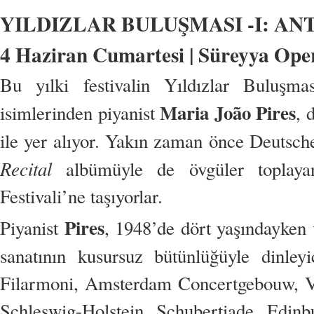
YILDIZLAR BULUŞMASI -I: AN
4 Haziran Cumartesi | Süreyya Oper
Bu yılki festivalin Yıldızlar Buluşma
Maria João Pires
isimlerinden piyanist
, 
ile yer alıyor. Yakın zaman önce Deutsch
Recital
albümüyle de övgüler toplayan i
Festivali’ne taşıyorlar.
Pires
Piyanist
, 1948’de dört yaşındayken
sanatının kusursuz bütünlüğüyle dinley
Filarmoni, Amsterdam Concertgebouw, Viy
Schleswig-Holstein, Schubertiade, Edin