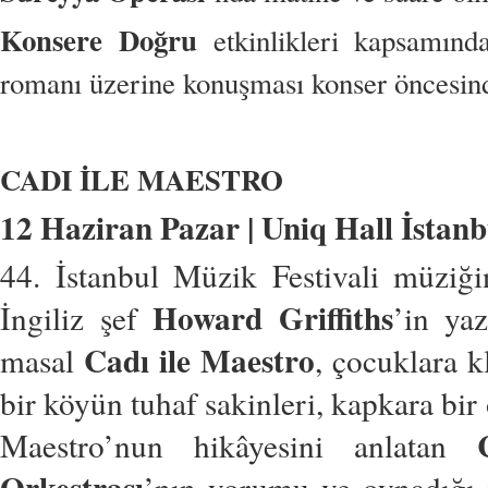
Konsere Doğru
etkinlikleri kapsamın
romanı üzerine konuşması konser öncesind
CADI İLE MAESTRO
12 Haziran Pazar | Uniq Hall İstanbu
44. İstanbul Müzik Festivali müziğ
Howard Griffiths
İngiliz şef
’in ya
Cadı ile Maestro
masal
, çocuklara k
bir köyün tuhaf sakinleri, kapkara bi
Maestro’nun hikâyesini anlatan
Orkestrası
’nın yorumu ve oynadığı f