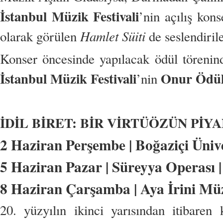
İstanbul Müzik Festivali
’nin açılış kon
Hamlet Süiti
olarak görülen
de seslendiri
Konser öncesinde yapılacak ödül töreni
İstanbul Müzik Festivali
Onur Ödü
’nin
İDİL BİRET: BİR VİRTÜÖZÜN Pİ
2 Haziran Perşembe | Boğaziçi Ünive
5 Haziran Pazar | Süreyya Operası |
8 Haziran Çarşamba | Aya İrini Müz
20. yüzyılın ikinci yarısından itibare