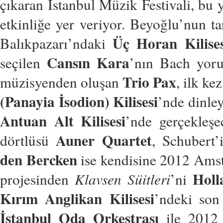
çıkaran İstanbul Müzik Festivali, bu
etkinliğe yer veriyor. Beyoğlu’nun ta
Üç Horan Kilises
Balıkpazarı’ndaki
Cansın Kara
seçilen
’nın Bach yoru
Trio Pax
müzisyenden oluşan
, ilk ke
(Panayia İsodion) Kilisesi
’nde dinley
Antuan Alt Kilisesi
’nde gerçekleşe
Auner Quartet
dörtlüsü
, Schubert
den Bercken
ise kendisine 2012 Ams
Holl
projesinden
Klavsen Süitleri
’ni
Kırım Anglikan Kilisesi
’ndeki son
İstanbul Oda Orkestrası
ile 2012 