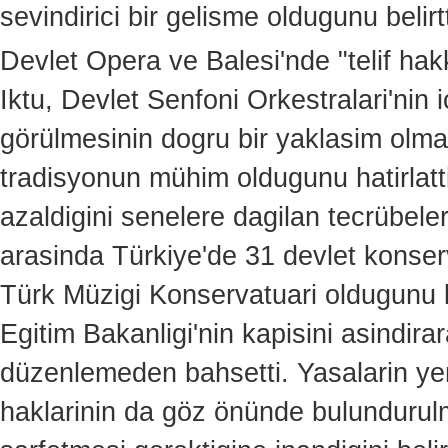
sevindirici bir gelisme oldugunu belirtt
Devlet Opera ve Balesi'nde "telif ha
Iktu, Devlet Senfoni Orkestralari'nin i
görülmesinin dogru bir yaklasim olma
tradisyonun mühim oldugunu hatirlatti
azaldigini senelere dagilan tecrübele
arasinda Türkiye'de 31 devlet konser
Türk Müzigi Konservatuari oldugunu bel
Egitim Bakanligi'nin kapisini asindira
düzenlemeden bahsetti. Yasalarin yeni
haklarinin da göz önünde bulundurulma