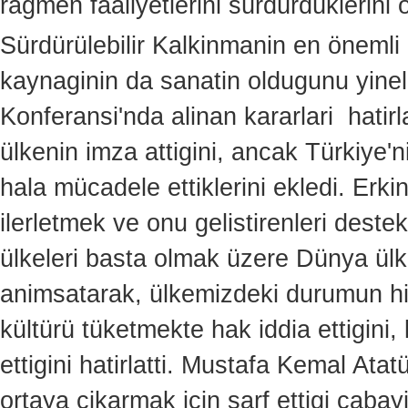
ragmen faaliyetlerini sürdürdüklerini 
Sürdürülebilir Kalkinmanin en önemli 
kaynaginin da sanatin oldugunu yin
Konferansi'nda alinan kararlari hatir
ülkenin imza attigini, ancak Türkiye'n
hala mücadele ettiklerini ekledi. Erki
ilerletmek ve onu gelistirenleri dest
ülkeleri basta olmak üzere Dünya ülkel
animsatarak, ülkemizdeki durumun hiç i
kültürü tüketmekte hak iddia ettigin
ettigini hatirlatti. Mustafa Kemal Ata
ortaya çikarmak için sarf ettigi çaba