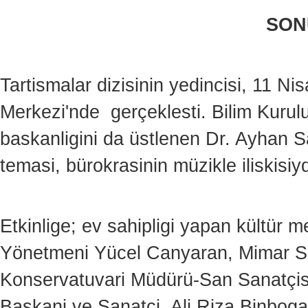
SON
Tartismalar dizisinin yedincisi, 11 
Merkezi'nde gerçeklesti. Bilim Kurulu
baskanligini da üstlenen Dr. Ayhan Sa
temasi, bürokrasinin müzikle iliskisiyd
Etkinlige; ev sahipligi yapan kültür
Yönetmeni Yücel Canyaran, Mimar Si
Konservatuvari Müdürü-San Sanatçis
Baskani ve Sanatçi Ali Riza Binboga 