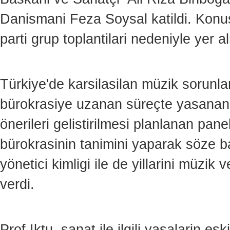
Danismani Feza Soysal katildi. Konusm
parti grup toplantilari nedeniyle yer a
Türkiye'de karsilasilan müzik sorunla
bürokrasiye uzanan süreçte yasanan s
önerileri gelistirilmesi planlanan pan
bürokrasinin tanimini yaparak söze ba
yönetici kimligi ile de yillarini müzik
verdi.
Prof.Iktu, sanat ile ilgili yasalarin e