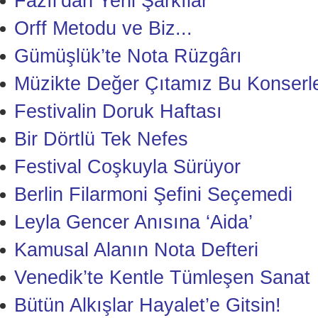
Fazıl’dan Yeni Şarkılar
Orff Metodu ve Biz...
Gümüşlük’te Nota Rüzgârı
Müzikte Değer Çıtamız Bu Konserle
Festivalin Doruk Haftası
Bir Dörtlü Tek Nefes
Festival Coşkuyla Sürüyor
Berlin Filarmoni Şefini Seçemedi
Leyla Gencer Anısına ‘Aida’
Kamusal Alanın Nota Defteri
Venedik’te Kentle Tümleşen Sanat
Bütün Alkışlar Hayalet’e Gitsin!