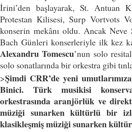
İrini’den başlayarak, St.
Antuan Ki
Protestan Kilisesi, Surp
Vortvots Vo
konserin mekânı oldu.
Ancak Neve 
Bach Günleri
konserleriyle ilk kez ka
Alexandru
Tomescu
’nun solo resital
solo sonatlarında bir orkestra gibi tın
Şimdi CRR’de yeni umutlarımıza
>
Binici. Türk musikisi konser
orkestrasında aranjörlük ve direkt
müziği sunarken kültürlü bir izley
klasikleşmiş müziği sunarken kültürlü