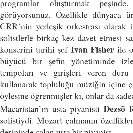
programlar oluşturmak
peşinde
görüyorsunuz. Özellikle
dünyaca ün
CRR’nin yerleşik
orkestrası olarak 
solistlerle
birkaç kez davet etmesi s
Ivan Fisher
konserini
tarihi şef
ile 
büyücü bir şefin yönetiminde izle
tempoları ve girişleri veren duru
kullanarak topluluğu müziğin içine
ç
öylesine öğrenmişler ki, onlar
da sade
Dezsö
Macaristan’ın usta piyanisti
solistiydi. Mozart çalmanın
özellikle
derininde çalan usta
bir piyanist.