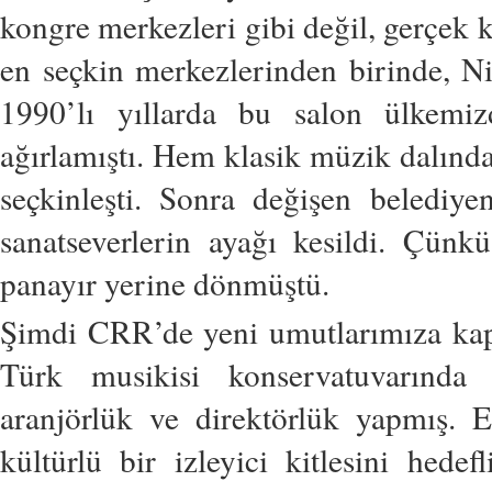
kongre merkezleri gibi
değil, gerçek 
en seçkin merkezlerinden
birinde, Ni
1990’lı
yıllarda bu salon ülkemiz
ağırlamıştı. Hem
klasik müzik dalınd
seçkinleşti.
Sonra değişen belediye
sanatseverlerin
ayağı kesildi. Çünkü
panayır yerine dönmüştü.
Şimdi CRR’de yeni umutlarımıza ka
Türk musikisi konservatuvarında
aranjörlük ve direktörlük yapmış.
E
kültürlü bir izleyici kitlesini
hedefl