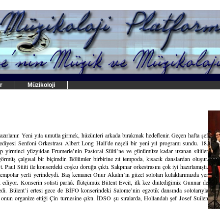
r
Müzikoloji
hazırlanır. Yeni yıla umutla girmek, hüzünleri arkada bırakmak hedeflenir. Geçen hafta şef
diyesi Senfoni Orkestrası Albert Long Hall’de neşeli bir yeni yıl programı sundu. 18.
ıp yirminci yüzyıldan Frumerie’nin Pastoral Süiti’ne ve günümüze kadar uzanan süitler
rmüş çalgısal bir biçimdir. Bölümler birbirine zıt tempoda, kısacık danslardan oluşur.
 Paul Süiti ile konserdeki coşku doruğa çıktı. Sakpınar orkestrasını çok iyi hazırlamıştı.
 tempolar yerli yerindeydi. Baş kemancı Onur Akalın’ın güzel soloları kulaklarımızda yer
hak ediyor. Konserin solisti parlak flütçümüz Bülent Evcil, ilk kez dinlediğimiz Gunnar de
ledi. Bülent’i ertesi gece de BİFO konserindeki Salome’nin egzotik dansında sololarıyla
nun organize ettiği Çin turnesine çıktı. İDSO şu sıralarda, Hollandalı şef Josef Suilen