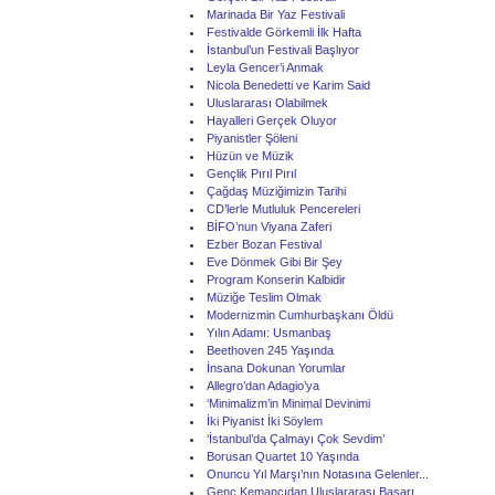
Marinada Bir Yaz Festivali
Festivalde Görkemli İlk Hafta
İstanbul’un Festivali Başlıyor
Leyla Gencer’i Anmak
Nicola Benedetti ve Karim Said
Uluslararası Olabilmek
Hayalleri Gerçek Oluyor
Piyanistler Şöleni
Hüzün ve Müzik
Gençlik Pırıl Pırıl
Çağdaş Müziğimizin Tarihi
CD’lerle Mutluluk Pencereleri
BİFO’nun Viyana Zaferi
Ezber Bozan Festival
Eve Dönmek Gibi Bir Şey
Program Konserin Kalbidir
Müziğe Teslim Olmak
Modernizmin Cumhurbaşkanı Öldü
Yılın Adamı: Usmanbaş
Beethoven 245 Yaşında
İnsana Dokunan Yorumlar
Allegro’dan Adagio’ya
‘Minimalizm’in Minimal Devinimi
İki Piyanist İki Söylem
‘İstanbul’da Çalmayı Çok Sevdim’
Borusan Quartet 10 Yaşında
Onuncu Yıl Marşı’nın Notasına Gelenler...
Genç Kemancıdan Uluslararası Başarı