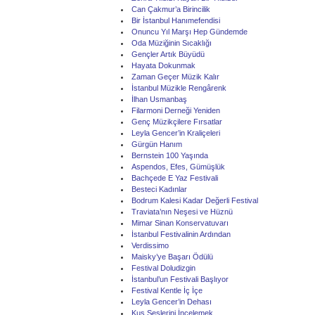
Can Çakmur’a Birincilik
Bir İstanbul Hanımefendisi
Onuncu Yıl Marşı Hep Gündemde
Oda Müziğinin Sıcaklığı
Gençler Artık Büyüdü
Hayata Dokunmak
Zaman Geçer Müzik Kalır
İstanbul Müzikle Rengârenk
İlhan Usmanbaş
Filarmoni Derneği Yeniden
Genç Müzikçilere Fırsatlar
Leyla Gencer’in Kraliçeleri
Gürgün Hanım
Bernstein 100 Yaşında
Aspendos, Efes, Gümüşlük
Bachçede E Yaz Festivali
Besteci Kadınlar
Bodrum Kalesi Kadar Değerli Festival
Traviata’nın Neşesi ve Hüznü
Mimar Sinan Konservatuvarı
İstanbul Festivalinin Ardından
Verdissimo
Maisky’ye Başarı Ödülü
Festival Doludizgin
İstanbul’un Festivali Başlıyor
Festival Kentle İç İçe
Leyla Gencer’in Dehası
Kuş Seslerini İncelemek