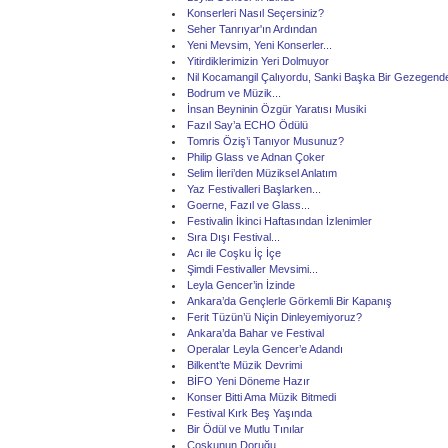
Konserleri Nasıl Seçersiniz?
Seher Tanrıyar'ın Ardından
Yeni Mevsim, Yeni Konserler...
Yitirdiklerimizin Yeri Dolmuyor
Nil Kocamangil Çalıyordu, Sanki Başka Bir Gezegende
Bodrum ve Müzik...
İnsan Beyninin Özgür Yaratısı Musiki
Fazıl Say’a ECHO Ödülü
Tomris Öziş’i Tanıyor Musunuz?
Philip Glass ve Adnan Çoker
Selim İleri’den Müziksel Anlatım
Yaz Festivalleri Başlarken...
Goerne, Fazıl ve Glass...
Festivalin İkinci Haftasından İzlenimler
Sıra Dışı Festival...
Acı ile Coşku İç İçe
Şimdi Festivaller Mevsimi...
Leyla Gencer’in İzinde
Ankara’da Gençlerle Görkemli Bir Kapanış
Ferit Tüzün’ü Niçin Dinleyemiyoruz?
Ankara’da Bahar ve Festival
Operalar Leyla Gencer’e Adandı
Bilkent’te Müzik Devrimi
BİFO Yeni Döneme Hazır
Konser Bitti Ama Müzik Bitmedi
Festival Kırk Beş Yaşında
Bir Ödül ve Mutlu Tınılar
Coşkunun Doruğu...