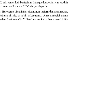
) adlı Amerikalı bestecinin Labeque kardeşler için yazdığı
rkestra de Paris ve BİFO da yer alıyordu.
r. Bu eserde piyanistler piyanonun tuşlarından ayrılmadan,
aloğuna girmiş, usta bir orkestramız. Ama dinleyici yalnız
’ndan Beethoven’in 7. Senfonisine kadar her zamanki titiz