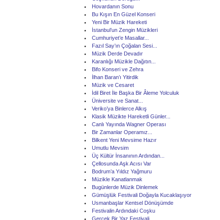
Hovardanın Sonu
Bu Kışın En Güzel Konseri
Yeni Bir Müzik Hareketi
İstanbul’un Zengin Müzikleri
Cumhuriyet’e Masallar...
Fazıl Say’ın Çoğalan Sesi...
Müzik Derde Devadır
Karanlığı Müzikle Dağıtın...
Bifo Konseri ve Zehra
İlhan Baran’ı Yitirdik
Müzik ve Cesaret
İdil Biret İle Başka Bir Âleme Yolculuk
Üniversite ve Sanat...
Veriko’ya Binlerce Alkış
Klasik Müzikte Hareketli Günler...
Canlı Yayında Wagner Operası
Bir Zamanlar Operamız...
Bilkent Yeni Mevsime Hazır
Umutlu Mevsim
Üç Kültür İnsanının Ardından...
Çellosunda Aşk Acısı Var
Bodrum’a Yıldız Yağmuru
Müzikle Kanatlanmak
Bugünlerde Müzik Dinlemek
Gümüşlük Festivali Doğayla Kucaklaşıyor
Usmanbaşlar Kentsel Dönüşümde
Festivalin Ardındaki Coşku
Gerçek Bir Yaz Festivali