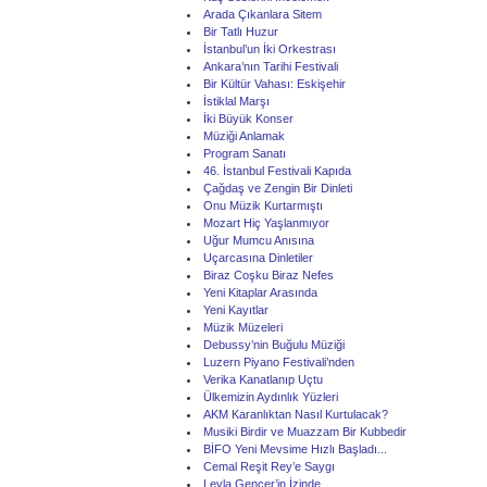
Arada Çıkanlara Sitem
Bir Tatlı Huzur
İstanbul’un İki Orkestrası
Ankara’nın Tarihi Festivali
Bir Kültür Vahası: Eskişehir
İstiklal Marşı
İki Büyük Konser
Müziği Anlamak
Program Sanatı
46. İstanbul Festivali Kapıda
Çağdaş ve Zengin Bir Dinleti
Onu Müzik Kurtarmıştı
Mozart Hiç Yaşlanmıyor
Uğur Mumcu Anısına
Uçarcasına Dinletiler
Biraz Coşku Biraz Nefes
Yeni Kitaplar Arasında
Yeni Kayıtlar
Müzik Müzeleri
Debussy’nin Buğulu Müziği
Luzern Piyano Festivali’nden
Verika Kanatlanıp Uçtu
Ülkemizin Aydınlık Yüzleri
AKM Karanlıktan Nasıl Kurtulacak?
Musiki Birdir ve Muazzam Bir Kubbedir
BİFO Yeni Mevsime Hızlı Başladı...
Cemal Reşit Rey’e Saygı
Leyla Gencer’in İzinde