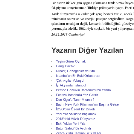
Bir eserin ilk kez gün ışığına çıkmasına tanık olmak heye
iki-piyano konçetosunun Türkiye prömiyerini yaptı. Eseri
Artık dünyamızda o kadar çok genç besteci var ki, ancak k
minimalist tekrarlar ve enerjik pasajlar sergilediler. Do
çalanların ustalığını değil, konserin bütünlüğünü gözeti
yorumuyla izledik. Bütünüyle coşkulu bir yeni yıl program
26.12.2018 Cumhuriyet
Yazarın Diğer Yazıları
Yeşim Gürer Oymak
Hangi Bach?
Düşler, Gezegenler Ve Bifo
İstanbul’un En Eski Orkestrası
‘Çıkrıkçılar Yokuşu’
İyi Akşamlar İstanbul
Pembe Gözlüklü Baritonumuzu Yitirdik
Festival İstanbul’a Yaz Getirir
Don Kişot’u Tanır Mısınız?
Bach, New York Filarmoni’nin Başına Gelse
İDSO’dan Özenli Bir Dinleti
Yeni Yıla Valslerle Başlamak
2018’deki Müzik Dünyamız
Eski Yıldan Yeni Yıla
Batur ‘Sahici’ Bir Aydındı
Zehra Yıldız: Kayan Bir Yıldızdı