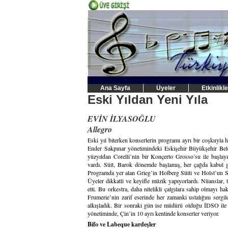
Ana Sayfa
Üyeler
Etkinlikle
Eski Yıldan Yeni Yıla
EVİN İLYASOĞLU
Allegro
Eski yıl biterken konserlerin programı ayrı bir coşkuyla 
Ender Sakpınar yönetimindeki Eskişehir Büyükşehir Bele
yüzyıldan Corelli’nin bir Konçerto Grosso’su ile başlay
vardı. Süit, Barok dönemde başlamış, her çağda kabul gö
Programda yer alan Grieg’in Holberg Süiti ve Holst’un St.
Üyeler dikkatli ve keyifle müzik yapıyorlardı. Nüanslar,
etti. Bu orkestra, daha nitelikli çalgılara sahip olmayı 
Frumerie’nin zarif eserinde her zamanki ustalığını sergi
alkışladık. Bir sonraki gün ise müdürü olduğu İDSO ile o
yönetiminde, Çin’in 10 ayrı kentinde konserler veriyor.
Bifo ve Labeque kardeşler