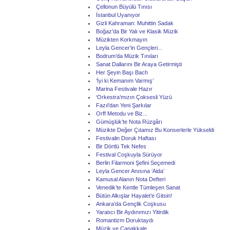
Çellonun Büyülü Tınısı
İstanbul Uyanıyor
Gizli Kahraman: Muhittin Sadak
Boğaz’da Bir Yalı ve Klasik Müzik
Müzikten Korkmayın
Leyla Gencer’in Gençleri...
Bodrum’da Müzik Tınıları
Sanat Dallarını Bir Araya Getirmişti
Her Şeyin Başı Bach
‘İyi ki Kemanım Varmış’
Marina Festivale Hazır
‘Orkestra’mızın Çoksesli Yüzü
Fazıl’dan Yeni Şarkılar
Orff Metodu ve Biz...
Gümüşlük’te Nota Rüzgârı
Müzikte Değer Çıtamız Bu Konserlerle Yükseldi
Festivalin Doruk Haftası
Bir Dörtlü Tek Nefes
Festival Coşkuyla Sürüyor
Berlin Filarmoni Şefini Seçemedi
Leyla Gencer Anısına ‘Aida’
Kamusal Alanın Nota Defteri
Venedik’te Kentle Tümleşen Sanat
Bütün Alkışlar Hayalet’e Gitsin!
Ankara’da Gençlik Coşkusu
Yaratıcı Bir Aydınımızı Yitirdik
Romantizm Doruktaydı
Müzik ve Çanakkale...