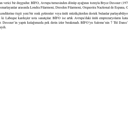
can verici bir duygudur. BİFO, Avrupa turnesinden dönüp ayağının tozuyla Bryce Dessner (1976
 ısmarlayanlar arasında Londra Filarmoni, Dresden Filarmoni, Orquestra Nactional de Espana, O
endilerine özgü yeni bir renk getirenler veya ünlü müzikçilerden destek bulanlar parlayabiliyo
ğal ki Labeque kardeşler usta sanatçılar. BİFO ise artık Avrupa’daki ünlü emprezaryoların kat
yor. Dessner’in yapıtı kulağımızda pek derin izler bırakmadı. BİFO’yu Salome’nin 7 Tül Dansı
ıydı.