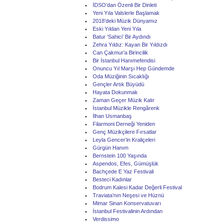
İDSO’dan Özenli Bir Dinleti
Yeni Yıla Valslerle Başlamak
2018’deki Müzik Dünyamız
Eski Yıldan Yeni Yıla
Batur ‘Sahici’ Bir Aydındı
Zehra Yıldız: Kayan Bir Yıldızdı
Can Çakmur’a Birincilik
Bir İstanbul Hanımefendisi
Onuncu Yıl Marşı Hep Gündemde
Oda Müziğinin Sıcaklığı
Gençler Artık Büyüdü
Hayata Dokunmak
Zaman Geçer Müzik Kalır
İstanbul Müzikle Rengârenk
İlhan Usmanbaş
Filarmoni Derneği Yeniden
Genç Müzikçilere Fırsatlar
Leyla Gencer’in Kraliçeleri
Gürgün Hanım
Bernstein 100 Yaşında
Aspendos, Efes, Gümüşlük
Bachçede E Yaz Festivali
Besteci Kadınlar
Bodrum Kalesi Kadar Değerli Festival
Traviata’nın Neşesi ve Hüznü
Mimar Sinan Konservatuvarı
İstanbul Festivalinin Ardından
Verdissimo