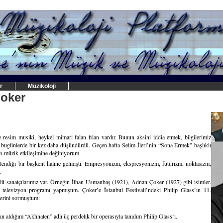
r
Müzikoloji
Çoker
 resim musiki, heykel mimari falan filan vardır. Bunun aksini iddia etmek, bilgilerimiz
 bugünlerde bir kez daha düşündürdü. Geçen hafta Selim İleri’nin “Sona Ermek” başlıklı
im-müzik etkileşimine değiniyorum.
kilendiği bir başkent haline gelmişti. Empresyonizm, ekspresyonizm, fütürizm, noklasizm,
.
nlü sanatçılarımız var. Örneğin İlhan Usmanbaş (1921), Adnan Çoker (1927) gibi isimler.
televizyon programı yapmıştım. Çoker’e İstanbul Festivali’ndeki Philip Glass’ın 11.
rlerini sormuştum:
ın aldığım “Akhnaten” adlı üç perdelik bir operasıyla tanıdım Philip Glass’ı.