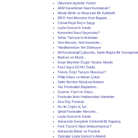
Ülkemizin Aydınlık Yüzleri
AKM Karanlıktan Nasıl Kurtulacak?
Musiki Birdir ve Muazzam Bir Kubbedir
BİFO Yeni Mevsime Hızlı Başladı...
Cemal Reşit Rey’e Saygı
Leyla Gencer’in İzinde
Konserleri Nasıl Seçersiniz?
Seher Tanrıyar'ın Ardından
Yeni Mevsim, Yeni Konserler...
Yitirdiklerimizin Yeri Dolmuyor
Nil Kocamangil Çalıyordu, Sanki Başka Bir Gezegende
Bodrum ve Müzik...
İnsan Beyninin Özgür Yaratısı Musiki
Fazıl Say’a ECHO Ödülü
Tomris Öziş’i Tanıyor Musunuz?
Philip Glass ve Adnan Çoker
Selim İleri’den Müziksel Anlatım
Yaz Festivalleri Başlarken...
Goerne, Fazıl ve Glass...
Festivalin İkinci Haftasından İzlenimler
Sıra Dışı Festival...
Acı ile Coşku İç İçe
Şimdi Festivaller Mevsimi...
Leyla Gencer’in İzinde
Ankara’da Gençlerle Görkemli Bir Kapanış
Ferit Tüzün’ü Niçin Dinleyemiyoruz?
Ankara’da Bahar ve Festival
Operalar Leyla Gencer’e Adandı