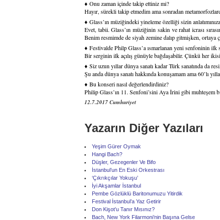
♦
Onu zaman içinde takip ettiniz mi?
Hayır, sürekli takip etmedim ama sonradan metamorfozlarda
♦
Glass’ın müziğindeki yineleme özelliği sizin anlatımınız
Evet, tabii. Glass’ın müziğinin sakin ve rahat icrası sıra
Benim resmimde de siyah zemine dalıp gitmişken, ortaya çıka
♦
Festivalde Philp Glass’a ısmarlanan yeni senfoninin ilk s
Bir serginin ilk açılış günüyle bağdaşabilir. Çünkü her iki
♦
Siz uzun yıllar dünya sanatı kadar Türk sanatında da re
Şu anda dünya sanatı hakkında konuşamam ama 60’lı yılla
♦
Bu konseri nasıl değerlendirdiniz?
Philip Glass’ın 11. Senfoni’sini Aya İrini gibi muhteşem b
12.7.2017 Cumhuriyet
Yazarın Diğer Yazıları
Yeşim Gürer Oymak
Hangi Bach?
Düşler, Gezegenler Ve Bifo
İstanbul’un En Eski Orkestrası
‘Çıkrıkçılar Yokuşu’
İyi Akşamlar İstanbul
Pembe Gözlüklü Baritonumuzu Yitirdik
Festival İstanbul’a Yaz Getirir
Don Kişot’u Tanır Mısınız?
Bach, New York Filarmoni’nin Başına Gelse