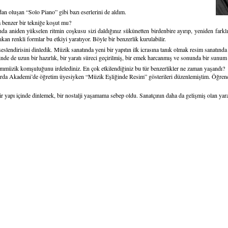
n oluşan “Solo Piano” gibi bazı eserlerini de aldım.
a benzer bir tekniğe koşut mu?
sında aniden yükselen ritmin coşkusu sizi daldığınız sükûnetten birdenbire ayırıp, yeniden farkl
n renkli formlar bu etkiyi yaratıyor. Böyle bir benzerlik kurulabilir.
eslendirisini dinledik. Müzik sanatında yeni bir yapıtın ilk icrasına tanık olmak resim sanatınd
sinde de uzun bir hazırlık, bir yaratı süreci geçirilmiş, bir emek harcanmış ve sonunda bir sunum
simmüzik komşuluğunu irdelediniz. En çok etkilendiğiniz bu tür benzerlikler ne zaman yaşandı?
rda Akademi’de öğretim üyesiyken “Müzik Eşliğinde Resim” gösterileri düzenlemiştim. Öğrenci
ir yapı içinde dinlemek, bir nostalji yaşamama sebep oldu. Sanatçının daha da gelişmiş olan yar