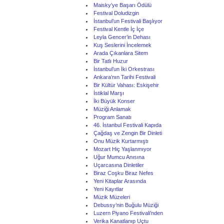
Maisky’ye Başarı Ödülü
Festival Doludizgin
İstanbul’un Festivali Başlıyor
Festival Kentle İç İçe
Leyla Gencer’in Dehası
Kuş Seslerini İncelemek
Arada Çıkanlara Sitem
Bir Tatlı Huzur
İstanbul’un İki Orkestrası
Ankara’nın Tarihi Festivali
Bir Kültür Vahası: Eskişehir
İstiklal Marşı
İki Büyük Konser
Müziği Anlamak
Program Sanatı
46. İstanbul Festivali Kapıda
Çağdaş ve Zengin Bir Dinleti
Onu Müzik Kurtarmıştı
Mozart Hiç Yaşlanmıyor
Uğur Mumcu Anısına
Uçarcasına Dinletiler
Biraz Coşku Biraz Nefes
Yeni Kitaplar Arasında
Yeni Kayıtlar
Müzik Müzeleri
Debussy’nin Buğulu Müziği
Luzern Piyano Festivali’nden
Verika Kanatlanıp Uçtu