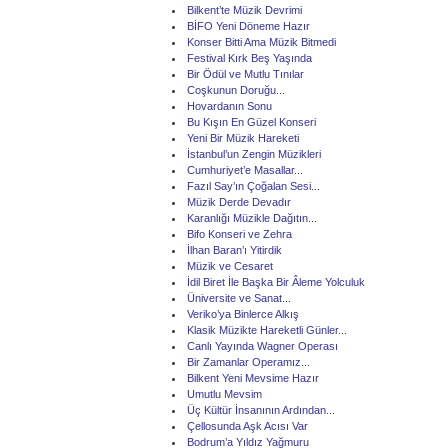
Bilkent’te Müzik Devrimi
BİFO Yeni Döneme Hazır
Konser Bitti Ama Müzik Bitmedi
Festival Kırk Beş Yaşında
Bir Ödül ve Mutlu Tınılar
Coşkunun Doruğu...
Hovardanın Sonu
Bu Kışın En Güzel Konseri
Yeni Bir Müzik Hareketi
İstanbul’un Zengin Müzikleri
Cumhuriyet’e Masallar...
Fazıl Say’ın Çoğalan Sesi...
Müzik Derde Devadır
Karanlığı Müzikle Dağıtın...
Bifo Konseri ve Zehra
İlhan Baran’ı Yitirdik
Müzik ve Cesaret
İdil Biret İle Başka Bir Âleme Yolculuk
Üniversite ve Sanat...
Veriko’ya Binlerce Alkış
Klasik Müzikte Hareketli Günler...
Canlı Yayında Wagner Operası
Bir Zamanlar Operamız...
Bilkent Yeni Mevsime Hazır
Umutlu Mevsim
Üç Kültür İnsanının Ardından...
Çellosunda Aşk Acısı Var
Bodrum’a Yıldız Yağmuru