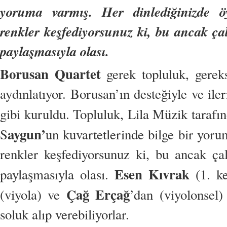
yoruma varmış. Her dinlediğinizde öy
renkler keşfediyorsunuz ki, bu ancak çala
paylaşmasıyla olası.
Borusan Quartet
gerek topluluk, gerek
aydınlatıyor. Borusan’ın desteğiyle ve ile
gibi kuruldu. Topluluk, Lila Müzik taraf
aygun’
S
un kuvartetlerinde bilge bir yoru
renkler keşfediyorsunuz ki, bu ancak çala
Esen Kıvrak
paylaşmasıyla olası.
(1. 
Çağ Erçağ
(viyola) ve
’dan
(viyolonsel)
soluk alıp verebiliyorlar.