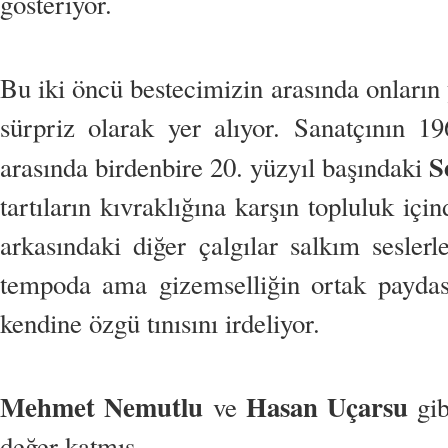
gösteriyor.
Bu iki öncü bestecimizin arasında onların 
sürpriz olarak yer alıyor. Sanatçının 1
S
arasında birdenbire 20. yüzyıl başındaki
tartıların kıvraklığına karşın topluluk içi
arkasındaki diğer çalgılar salkım sesler
tempoda ama gizemselliğin ortak paydasın
kendine özgü tınısını irdeliyor.
Mehmet Nemutlu
Hasan Uçarsu
ve
gib
değer katmış.