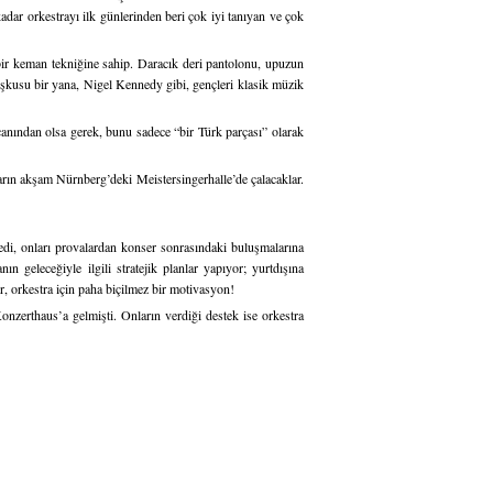
adar orkestrayı ilk günlerinden beri çok iyi tanıyan ve çok
ir keman tekniğine sahip. Daracık deri pantolonu, upuzun
oşkusu bir yana, Nigel Kennedy gibi, gençleri klasik müzik
anından olsa gerek, bunu sadece “bir Türk parçası” olarak
rın akşam Nürnberg’deki Meistersingerhalle’de çalacaklar.
, onları provalardan konser sonrasındaki buluşmalarına
n geleceğiyle ilgili stratejik planlar yapıyor; yurtdışına
er, orkestra için paha biçilmez bir motivasyon!
nzerthaus’a gelmişti. Onların verdiği destek ise orkestra