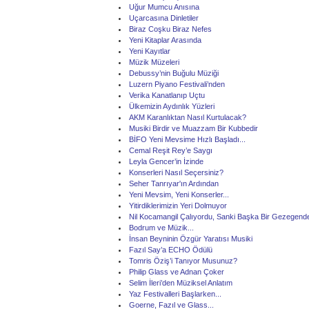
Uğur Mumcu Anısına
Uçarcasına Dinletiler
Biraz Coşku Biraz Nefes
Yeni Kitaplar Arasında
Yeni Kayıtlar
Müzik Müzeleri
Debussy’nin Buğulu Müziği
Luzern Piyano Festivali’nden
Verika Kanatlanıp Uçtu
Ülkemizin Aydınlık Yüzleri
AKM Karanlıktan Nasıl Kurtulacak?
Musiki Birdir ve Muazzam Bir Kubbedir
BİFO Yeni Mevsime Hızlı Başladı...
Cemal Reşit Rey’e Saygı
Leyla Gencer’in İzinde
Konserleri Nasıl Seçersiniz?
Seher Tanrıyar'ın Ardından
Yeni Mevsim, Yeni Konserler...
Yitirdiklerimizin Yeri Dolmuyor
Nil Kocamangil Çalıyordu, Sanki Başka Bir Gezegende
Bodrum ve Müzik...
İnsan Beyninin Özgür Yaratısı Musiki
Fazıl Say’a ECHO Ödülü
Tomris Öziş’i Tanıyor Musunuz?
Philip Glass ve Adnan Çoker
Selim İleri’den Müziksel Anlatım
Yaz Festivalleri Başlarken...
Goerne, Fazıl ve Glass...