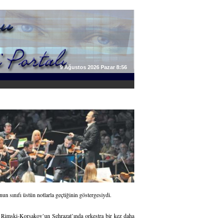
9 Ağustos 2026 Pazar 8:56
n sınıfı üstün notlarla geçtiğinin göstergesiydi.
i. Rimski-Korsakov’un Şehrazat’ında orkestra bir kez daha