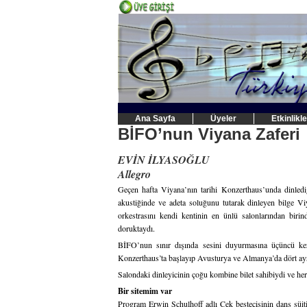
Ana Sayfa
Üyeler
Etkinlikle
BİFO’nun Viyana Zaferi
EVİN İLYASOĞLU
Allegro
Geçen hafta Viyana’nın tarihi Konzerthaus’unda dinled
akustiğinde ve adeta soluğunu tutarak dinleyen bilge Viy
orkestrasını kendi kentinin en ünlü salonlarından biri
doruktaydı.
BİFO’nun sınır dışında sesini duyurmasına üçüncü k
Konzerthaus’ta başlayıp Avusturya ve Almanya’da dört ay
Salondaki dinleyicinin çoğu kombine bilet sahibiydi ve her
Bir sitemim var
Program Erwin Schulhoff adlı Çek bestecisinin dans süiti