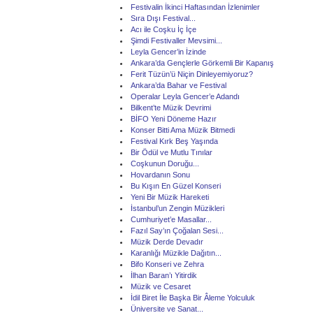
Festivalin İkinci Haftasından İzlenimler
Sıra Dışı Festival...
Acı ile Coşku İç İçe
Şimdi Festivaller Mevsimi...
Leyla Gencer’in İzinde
Ankara’da Gençlerle Görkemli Bir Kapanış
Ferit Tüzün’ü Niçin Dinleyemiyoruz?
Ankara’da Bahar ve Festival
Operalar Leyla Gencer’e Adandı
Bilkent’te Müzik Devrimi
BİFO Yeni Döneme Hazır
Konser Bitti Ama Müzik Bitmedi
Festival Kırk Beş Yaşında
Bir Ödül ve Mutlu Tınılar
Coşkunun Doruğu...
Hovardanın Sonu
Bu Kışın En Güzel Konseri
Yeni Bir Müzik Hareketi
İstanbul’un Zengin Müzikleri
Cumhuriyet’e Masallar...
Fazıl Say’ın Çoğalan Sesi...
Müzik Derde Devadır
Karanlığı Müzikle Dağıtın...
Bifo Konseri ve Zehra
İlhan Baran’ı Yitirdik
Müzik ve Cesaret
İdil Biret İle Başka Bir Âleme Yolculuk
Üniversite ve Sanat...