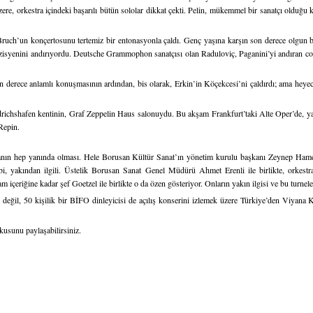
ere, orkestra içindeki başarılı bütün sololar dikkat çekti. Pelin, mükemmel bir sanatçı olduğu k
ruch’un konçertosunu tertemiz bir entonasyonla çaldı. Genç yaşına karşın son derece olgun b
 müzisyenini andırıyordu. Deutsche Grammophon sanatçısı olan Raduloviç, Paganini’yi andıran c
n derece anlamlı konuşmasının ardından, bis olarak, Erkin’in Köçekcesi’ni çaldırdı; ama heyec
drichshafen kentinin, Graf Zeppelin Haus salonuydu. Bu akşam Frankfurt’taki Alte Oper’de, ya
Repin.
n hep yanında olması. Hele Borusan Kültür Sanat’ın yönetim kurulu başkanı Zeynep Hamedi
i, yakından ilgili. Üstelik Borusan Sanat Genel Müdürü Ahmet Erenli ile birlikte, orkestranı
am içeriğine kadar şef Goetzel ile birlikte o da özen gösteriyor. Onların yakın ilgisi ve bu turnel
ğil, 50 kişilik bir BİFO dinleyicisi de açılış konserini izlemek üzere Türkiye’den Viyana Ko
usunu paylaşabilirsiniz.