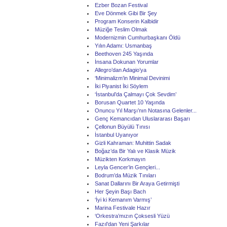
Ezber Bozan Festival
Eve Dönmek Gibi Bir Şey
Program Konserin Kalbidir
Müziğe Teslim Olmak
Modernizmin Cumhurbaşkanı Öldü
Yılın Adamı: Usmanbaş
Beethoven 245 Yaşında
İnsana Dokunan Yorumlar
Allegro’dan Adagio’ya
‘Minimalizm’in Minimal Devinimi
İki Piyanist İki Söylem
‘İstanbul’da Çalmayı Çok Sevdim’
Borusan Quartet 10 Yaşında
Onuncu Yıl Marşı’nın Notasına Gelenler...
Genç Kemancıdan Uluslararası Başarı
Çellonun Büyülü Tınısı
İstanbul Uyanıyor
Gizli Kahraman: Muhittin Sadak
Boğaz’da Bir Yalı ve Klasik Müzik
Müzikten Korkmayın
Leyla Gencer’in Gençleri...
Bodrum’da Müzik Tınıları
Sanat Dallarını Bir Araya Getirmişti
Her Şeyin Başı Bach
‘İyi ki Kemanım Varmış’
Marina Festivale Hazır
‘Orkestra’mızın Çoksesli Yüzü
Fazıl’dan Yeni Şarkılar