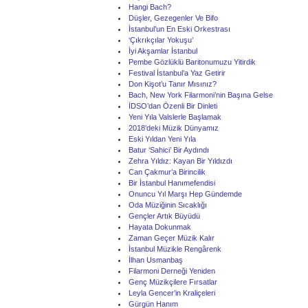
Hangi Bach?
Düşler, Gezegenler Ve Bifo
İstanbul’un En Eski Orkestrası
‘Çıkrıkçılar Yokuşu’
İyi Akşamlar İstanbul
Pembe Gözlüklü Baritonumuzu Yitirdik
Festival İstanbul’a Yaz Getirir
Don Kişot’u Tanır Mısınız?
Bach, New York Filarmoni’nin Başına Gelse
İDSO’dan Özenli Bir Dinleti
Yeni Yıla Valslerle Başlamak
2018’deki Müzik Dünyamız
Eski Yıldan Yeni Yıla
Batur ‘Sahici’ Bir Aydındı
Zehra Yıldız: Kayan Bir Yıldızdı
Can Çakmur’a Birincilik
Bir İstanbul Hanımefendisi
Onuncu Yıl Marşı Hep Gündemde
Oda Müziğinin Sıcaklığı
Gençler Artık Büyüdü
Hayata Dokunmak
Zaman Geçer Müzik Kalır
İstanbul Müzikle Rengârenk
İlhan Usmanbaş
Filarmoni Derneği Yeniden
Genç Müzikçilere Fırsatlar
Leyla Gencer’in Kraliçeleri
Gürgün Hanım