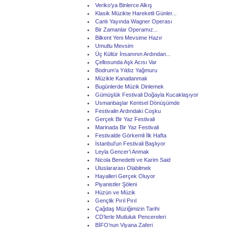
Veriko’ya Binlerce Alkış
Klasik Müzikte Hareketli Günler...
Canlı Yayında Wagner Operası
Bir Zamanlar Operamız...
Bilkent Yeni Mevsime Hazır
Umutlu Mevsim
Üç Kültür İnsanının Ardından...
Çellosunda Aşk Acısı Var
Bodrum’a Yıldız Yağmuru
Müzikle Kanatlanmak
Bugünlerde Müzik Dinlemek
Gümüşlük Festivali Doğayla Kucaklaşıyor
Usmanbaşlar Kentsel Dönüşümde
Festivalin Ardındaki Coşku
Gerçek Bir Yaz Festivali
Marinada Bir Yaz Festivali
Festivalde Görkemli İlk Hafta
İstanbul’un Festivali Başlıyor
Leyla Gencer’i Anmak
Nicola Benedetti ve Karim Said
Uluslararası Olabilmek
Hayalleri Gerçek Oluyor
Piyanistler Şöleni
Hüzün ve Müzik
Gençlik Pırıl Pırıl
Çağdaş Müziğimizin Tarihi
CD’lerle Mutluluk Pencereleri
BİFO’nun Viyana Zaferi