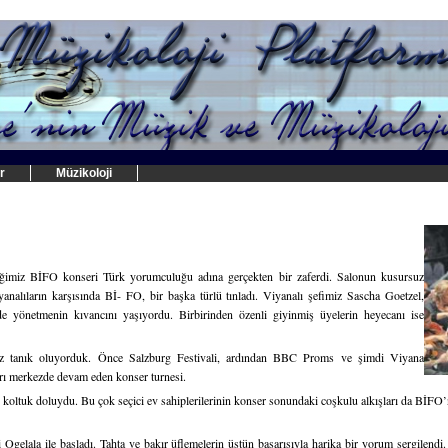
r
Müzikoloji
iğimiz BİFO konseri Türk yorumculuğu adına gerçekten bir zaferdi. Salonun kusursuz
analıların karşısında Bİ- FO, bir başka türlü tınladı. Viyanalı şefimiz Sascha Goetzel,
nde yönetmenin kıvancını yaşıyordu. Birbirinden özenli giyinmiş üyelerin heyecanı ise
ez tanık oluyorduk. Önce Salzburg Festivali, ardından BBC Proms ve şimdi Viyana
rı merkezde devam eden konser turnesi.
 koltuk doluydu. Bu çok seçici ev sahiplerilerinin konser sonundaki coşkulu alkışları da BİFO’nu
 Ogelala ile başladı. Tahta ve bakır üflemelerin üstün başarısıyla harika bir yorum sergilend