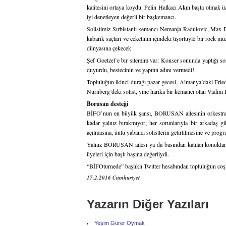
kalitesini ortaya koydu. Pelin Halkacı Akın başta olmak üz
iyi denetleyen değerli bir başkemancı.
Solistimiz Sırbistanlı kemancı Nemanja Radulovic, Max B
kabarık saçları ve ceketinin içindeki tişörtüyle bir rock
dünyasına çekecek.
Şef Goetzel’e bir sitemim var: Konser sonunda yaptığı so
duyurdu, bestecinin ve yapıtın adını vermedi!
Topluluğun ikinci durağı pazar gecesi, Almanya’daki Frie
Nürnberg’deki solist, yine harika bir kemancı olan Vadim 
Borusan desteği
BİFO’nun en büyük şansı, BORUSAN ailesinin orkestranı
kadar yalnız bırakmıyor; her sorunlarıyla bir arkadaş gib
açılmasına, ünlü yabancı solistlerin getirtilmesine ve progr
Yalnız BORUSAN ailesi ya da basından katılan konuklar de
üyeleri için başlı başına değerliydi.
“BİFOturnede” başlıklı Twitter hesabından topluluğun coşk
17.2.2016 Cumhuriyet
Yazarın Diğer Yazıları
Yeşim Gürer Oymak