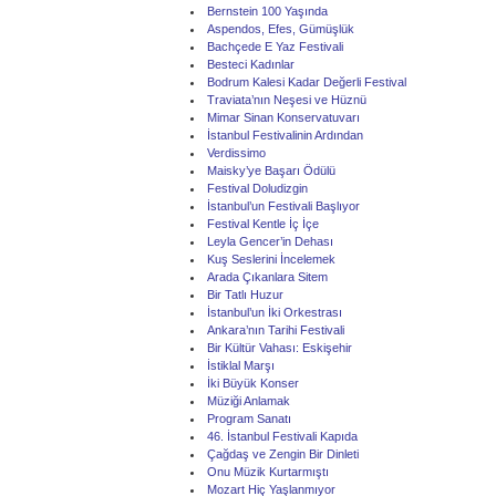
Bernstein 100 Yaşında
Aspendos, Efes, Gümüşlük
Bachçede E Yaz Festivali
Besteci Kadınlar
Bodrum Kalesi Kadar Değerli Festival
Traviata’nın Neşesi ve Hüznü
Mimar Sinan Konservatuvarı
İstanbul Festivalinin Ardından
Verdissimo
Maisky’ye Başarı Ödülü
Festival Doludizgin
İstanbul’un Festivali Başlıyor
Festival Kentle İç İçe
Leyla Gencer’in Dehası
Kuş Seslerini İncelemek
Arada Çıkanlara Sitem
Bir Tatlı Huzur
İstanbul’un İki Orkestrası
Ankara’nın Tarihi Festivali
Bir Kültür Vahası: Eskişehir
İstiklal Marşı
İki Büyük Konser
Müziği Anlamak
Program Sanatı
46. İstanbul Festivali Kapıda
Çağdaş ve Zengin Bir Dinleti
Onu Müzik Kurtarmıştı
Mozart Hiç Yaşlanmıyor