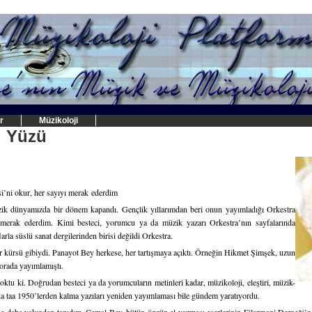
r
Müzikoloji
i Yüzü
i’ni okur, her sayıyı merak ederdim
ik dünyamızda bir dönem kapandı. Gençlik yıllarımdan beri onun yayımladığı Orkestra
 merak ederdim. Kimi besteci, yorumcu ya da müzik yazarı Orkestra’nın sayfalarında
arla süslü sanat dergilerinden birisi değildi Orkestra.
r kürsü gibiydi. Panayot Bey herkese, her tartışmaya açıktı. Örneğin Hikmet Şimşek, uzun
i orada yayımlamıştı.
tu ki. Doğrudan besteci ya da yorumcuların metinleri kadar, müzikoloji, eleştiri, müzik-
arda taa 1950’lerden kalma yazıları yeniden yayımlaması bile gündem yaratıyordu.