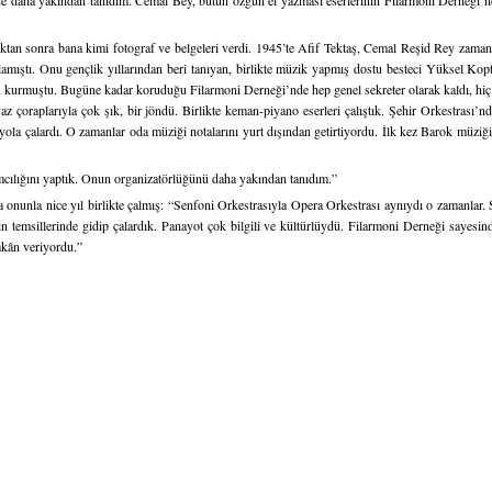
e daha yakından tanıdım. Cemal Bey, bütün özgün el yazması eserlerinin Filarmoni Derneği’nd
tan sonra bana kimi fotograf ve belgeleri verdi. 1945’te Afif Tektaş, Cemal Reşid Rey zama
ğlamıştı. Onu gençlik yıllarından beri tanıyan, birlikte müzik yapmış dostu besteci Yüksel Kop
uştu. Bugüne kadar koruduğu Filarmoni Derneği’nde hep genel sekreter olarak kaldı, hiç 
çoraplarıyla çok şık, bir jöndü. Birlikte keman-piyano eserleri çalıştık. Şehir Orkestrası
ola çalardı. O zamanlar oda müziği notalarını yurt dışından getirtiyordu. İlk kez Barok müziği
cılığını yaptık. Onun organizatörlüğünü daha yakından tanıdım.”
 onunla nice yıl birlikte çalmış: “Senfoni Orkestrasıyla Opera Orkestrası aynıydı o zamanlar.
emsillerinde gidip çalardık. Panayot çok bilgili ve kültürlüydü. Filarmoni Derneği sayesinde
mkân veriyordu.”