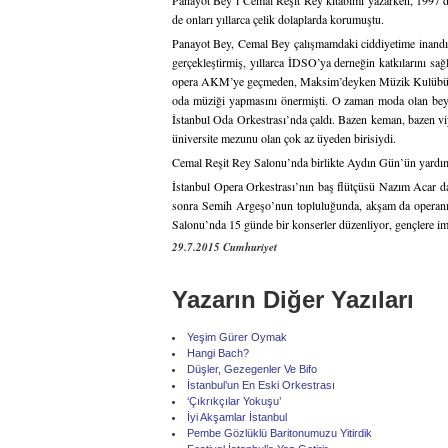
Panayot Bey’i Cemal Reşit Rey kitabımı yazarken, 1997’d
de onları yıllarca çelik dolaplarda korumuştu.
Panayot Bey, Cemal Bey çalışmamdaki ciddiyetime inandık
gerçekleştirmiş, yıllarca İDSO’ya derneğin katkılarını sa
opera AKM’ye geçmeden, Maksim’deyken Müzik Kulübü kurm
oda müziği yapmasını önermişti. O zaman moda olan beyaz 
İstanbul Oda Orkestrası’nda çaldı. Bazen keman, bazen viy
üniversite mezunu olan çok az üyeden birisiydi.
Cemal Reşit Rey Salonu’nda birlikte Aydın Gün’ün yardım
İstanbul Opera Orkestrası’nın baş flütçüsü Nazım Acar da
sonra Semih Argeşo’nun topluluğunda, akşam da operanın t
Salonu’nda 15 günde bir konserler düzenliyor, gençlere i
29.7.2015 Cumhuriyet
Yazarın Diğer Yazıları
Yeşim Gürer Oymak
Hangi Bach?
Düşler, Gezegenler Ve Bifo
İstanbul’un En Eski Orkestrası
‘Çıkrıkçılar Yokuşu’
İyi Akşamlar İstanbul
Pembe Gözlüklü Baritonumuzu Yitirdik