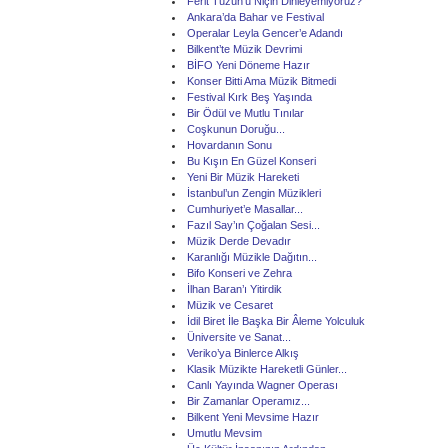
Ferit Tüzün’ü Niçin Dinleyemiyoruz?
Ankara’da Bahar ve Festival
Operalar Leyla Gencer’e Adandı
Bilkent’te Müzik Devrimi
BİFO Yeni Döneme Hazır
Konser Bitti Ama Müzik Bitmedi
Festival Kırk Beş Yaşında
Bir Ödül ve Mutlu Tınılar
Coşkunun Doruğu...
Hovardanın Sonu
Bu Kışın En Güzel Konseri
Yeni Bir Müzik Hareketi
İstanbul’un Zengin Müzikleri
Cumhuriyet’e Masallar...
Fazıl Say’ın Çoğalan Sesi...
Müzik Derde Devadır
Karanlığı Müzikle Dağıtın...
Bifo Konseri ve Zehra
İlhan Baran’ı Yitirdik
Müzik ve Cesaret
İdil Biret İle Başka Bir Âleme Yolculuk
Üniversite ve Sanat...
Veriko’ya Binlerce Alkış
Klasik Müzikte Hareketli Günler...
Canlı Yayında Wagner Operası
Bir Zamanlar Operamız...
Bilkent Yeni Mevsime Hazır
Umutlu Mevsim