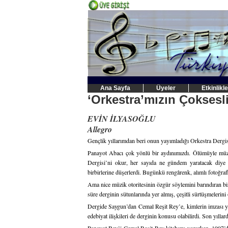
Ana Sayfa
Üyeler
Etkinlikle
‘Orkestra’mızın Çoksesl
EVİN İLYASOĞLU
Allegro
Gençlik yıllarımdan beri onun yayımladığı Orkestra Dergis
Panayot Abacı çok yönlü bir aydınımızdı. Ölümüyle müz
Dergisi’ni okur, her sayıda ne gündem yaratacak diye
birbirlerine düşerlerdi. Bugünkü rengârenk, alımlı fotoğrafl
Ama nice müzik otoritesinin özgür söylemini barındıran bi
süre derginin sütunlarında yer almış, çeşitli sürtüşmelerin
Dergide Saygun’dan Cemal Reşit Rey’e, kimlerin imzası yok
edebiyat ilişkileri de derginin konusu olabilirdi. Son yıll