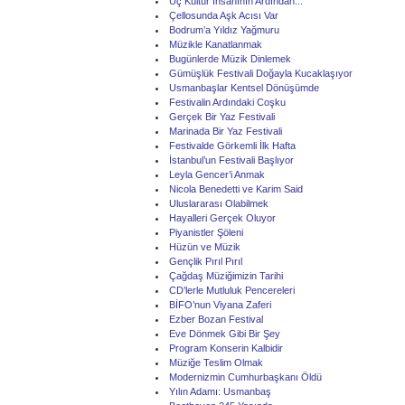
Üç Kültür İnsanının Ardından...
Çellosunda Aşk Acısı Var
Bodrum’a Yıldız Yağmuru
Müzikle Kanatlanmak
Bugünlerde Müzik Dinlemek
Gümüşlük Festivali Doğayla Kucaklaşıyor
Usmanbaşlar Kentsel Dönüşümde
Festivalin Ardındaki Coşku
Gerçek Bir Yaz Festivali
Marinada Bir Yaz Festivali
Festivalde Görkemli İlk Hafta
İstanbul’un Festivali Başlıyor
Leyla Gencer’i Anmak
Nicola Benedetti ve Karim Said
Uluslararası Olabilmek
Hayalleri Gerçek Oluyor
Piyanistler Şöleni
Hüzün ve Müzik
Gençlik Pırıl Pırıl
Çağdaş Müziğimizin Tarihi
CD’lerle Mutluluk Pencereleri
BİFO’nun Viyana Zaferi
Ezber Bozan Festival
Eve Dönmek Gibi Bir Şey
Program Konserin Kalbidir
Müziğe Teslim Olmak
Modernizmin Cumhurbaşkanı Öldü
Yılın Adamı: Usmanbaş