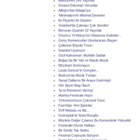
Beethoven 245 Yaşında
İnsana Dokunan Yorumlar
Allegro’dan Adagio’ya
‘Minimalizm’in Minimal Devinimi
İki Piyanist İki Söylem
‘İstanbul’da Çalmayı Çok Sevdim’
Borusan Quartet 10 Yaşında
Onuncu Yıl Marşı’nın Notasına Gelenler...
Genç Kemancıdan Uluslararası Başarı
Çellonun Büyülü Tınısı
İstanbul Uyanıyor
Gizli Kahraman: Muhittin Sadak
Boğaz’da Bir Yalı ve Klasik Müzik
Müzikten Korkmayın
Leyla Gencer’in Gençleri...
Bodrum’da Müzik Tınıları
Sanat Dallarını Bir Araya Getirmişti
Her Şeyin Başı Bach
‘İyi ki Kemanım Varmış’
Marina Festivale Hazır
‘Orkestra’mızın Çoksesli Yüzü
Fazıl’dan Yeni Şarkılar
Orff Metodu ve Biz...
Gümüşlük’te Nota Rüzgârı
Müzikte Değer Çıtamız Bu Konserlerle Yükseldi
Festivalin Doruk Haftası
Bir Dörtlü Tek Nefes
Festival Coşkuyla Sürüyor