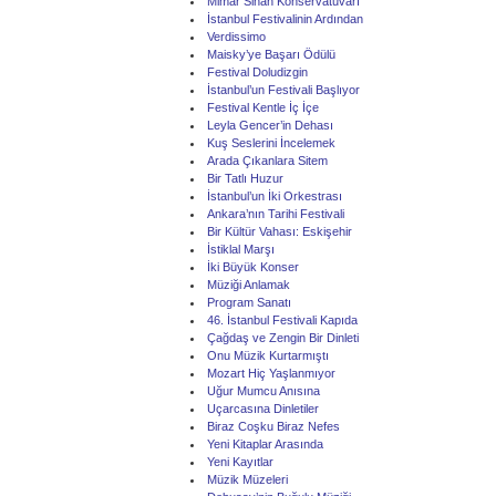
Mimar Sinan Konservatuvarı
İstanbul Festivalinin Ardından
Verdissimo
Maisky’ye Başarı Ödülü
Festival Doludizgin
İstanbul’un Festivali Başlıyor
Festival Kentle İç İçe
Leyla Gencer’in Dehası
Kuş Seslerini İncelemek
Arada Çıkanlara Sitem
Bir Tatlı Huzur
İstanbul’un İki Orkestrası
Ankara’nın Tarihi Festivali
Bir Kültür Vahası: Eskişehir
İstiklal Marşı
İki Büyük Konser
Müziği Anlamak
Program Sanatı
46. İstanbul Festivali Kapıda
Çağdaş ve Zengin Bir Dinleti
Onu Müzik Kurtarmıştı
Mozart Hiç Yaşlanmıyor
Uğur Mumcu Anısına
Uçarcasına Dinletiler
Biraz Coşku Biraz Nefes
Yeni Kitaplar Arasında
Yeni Kayıtlar
Müzik Müzeleri