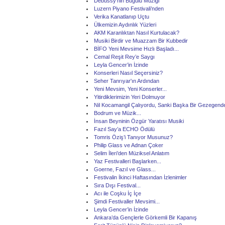
Debussy’nin Buğulu Müziği
Luzern Piyano Festivali’nden
Verika Kanatlanıp Uçtu
Ülkemizin Aydınlık Yüzleri
AKM Karanlıktan Nasıl Kurtulacak?
Musiki Birdir ve Muazzam Bir Kubbedir
BİFO Yeni Mevsime Hızlı Başladı...
Cemal Reşit Rey’e Saygı
Leyla Gencer’in İzinde
Konserleri Nasıl Seçersiniz?
Seher Tanrıyar'ın Ardından
Yeni Mevsim, Yeni Konserler...
Yitirdiklerimizin Yeri Dolmuyor
Nil Kocamangil Çalıyordu, Sanki Başka Bir Gezegende
Bodrum ve Müzik...
İnsan Beyninin Özgür Yaratısı Musiki
Fazıl Say’a ECHO Ödülü
Tomris Öziş’i Tanıyor Musunuz?
Philip Glass ve Adnan Çoker
Selim İleri’den Müziksel Anlatım
Yaz Festivalleri Başlarken...
Goerne, Fazıl ve Glass...
Festivalin İkinci Haftasından İzlenimler
Sıra Dışı Festival...
Acı ile Coşku İç İçe
Şimdi Festivaller Mevsimi...
Leyla Gencer’in İzinde
Ankara’da Gençlerle Görkemli Bir Kapanış