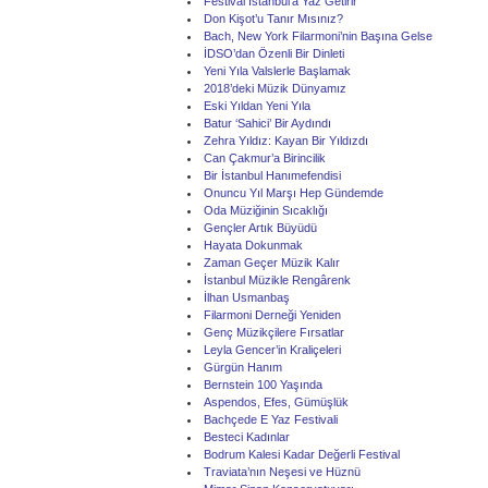
Festival İstanbul’a Yaz Getirir
Don Kişot’u Tanır Mısınız?
Bach, New York Filarmoni’nin Başına Gelse
İDSO’dan Özenli Bir Dinleti
Yeni Yıla Valslerle Başlamak
2018’deki Müzik Dünyamız
Eski Yıldan Yeni Yıla
Batur ‘Sahici’ Bir Aydındı
Zehra Yıldız: Kayan Bir Yıldızdı
Can Çakmur’a Birincilik
Bir İstanbul Hanımefendisi
Onuncu Yıl Marşı Hep Gündemde
Oda Müziğinin Sıcaklığı
Gençler Artık Büyüdü
Hayata Dokunmak
Zaman Geçer Müzik Kalır
İstanbul Müzikle Rengârenk
İlhan Usmanbaş
Filarmoni Derneği Yeniden
Genç Müzikçilere Fırsatlar
Leyla Gencer’in Kraliçeleri
Gürgün Hanım
Bernstein 100 Yaşında
Aspendos, Efes, Gümüşlük
Bachçede E Yaz Festivali
Besteci Kadınlar
Bodrum Kalesi Kadar Değerli Festival
Traviata’nın Neşesi ve Hüznü