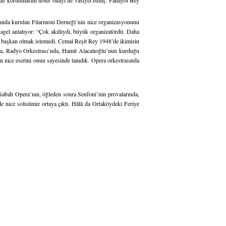
e korunmasını noter onayı ile vasiyet etmiş. Panayot Bey
nında kurulan Filarmoni Derneği’nin nice organizasyonunu
tagel anlatıyor: “Çok akıllıydı, büyük organizatördü. Daha
başkan olmak istemedi. Cemal Reşit Rey 1948’de ikimizin
’nda, Radyo Orkestrası’nda, Hamit Alacalıoğlu’nun kurduğu
n nice eserini onun sayesinde tanıdık. Opera orkestrasında
 Sabah Opera’nın, öğleden sonra Senfoni’nin provalarında,
 nice solistimiz ortaya çıktı. Hâlâ da Ortaköydeki Feriye