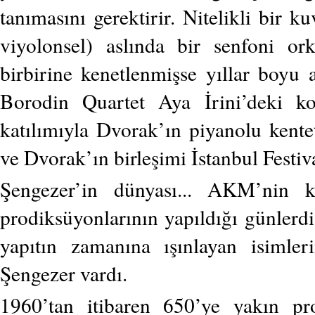
tanımasını gerektirir. Nitelikli bir k
viyolonsel) aslında bir senfoni or
birbirine kenetlenmişse yıllar boyu 
Borodin Quartet Aya İrini’deki ko
katılımıyla Dvorak’ın piyanolu kente
ve Dvorak’ın birleşimi İstanbul Festiva
Şengezer’in dünyası... AKM’nin
prodiksüyonlarının yapıldığı günlerdi
yapıtın zamanına ışınlayan isimle
Şengezer vardı.
1960’tan itibaren 650’ye yakın p