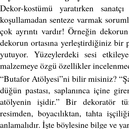
Dekor-kostümü yaratırken sanatçı
koşullamadan senteze varmak sorumlu
çok ayrıntı vardır! Örneğin dekorun 
dekorun ortasına yerleştirdiğiniz bir 
yutuyor. Yüzeylerdeki sesi etkiley
malzemeye özgü özellikler incelenme
“Butafor Atölyesi”ni bilir misiniz? “Şa
düğün pastası, saplanınca içine gir
atölyenin işidir.” Bir dekoratör t
resimden, boyacılıktan, tahta işçili
anlamalıdır. İşte böylesine bilge ve y