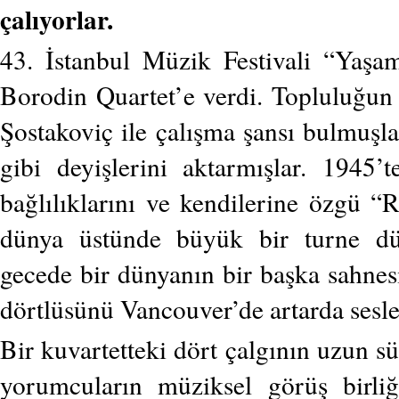
çalıyorlar.
43. İstanbul Müzik Festivali “Yaşa
Borodin Quartet’e verdi. Topluluğun
Şostakoviç ile çalışma şansı bulmuşla
gibi deyişlerini aktarmışlar. 1945’t
bağlılıklarını ve kendilerine özgü “R
dünya üstünde büyük bir turne düze
gecede bir dünyanın bir başka sahnes
dörtlüsünü Vancouver’de artarda seslen
Bir kuvartetteki dört çalgının uzun s
yorumcuların müziksel görüş birliği