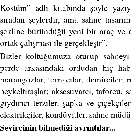
Kostüm” adlı kitabında şöyle yazıy
sıradan şeylerdir, ama sahne tasarı
şekline büründüğü yeni bir araç ve 
ortak çalışması ile gerçekleşir”.
Bizler koltuğumuza oturup sahney
perde arkasındaki ordudan hiç habe
marangozlar, tornacılar, demirciler; re
heykeltıraşlar; aksesuvarcı, taforcu, s
giydirici terziler, şapka ve çiçekçile
elektrikçiler, kondüvitler, sahne müdürl
Seyircinin bilmediği ayrıntılar...